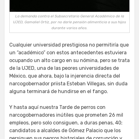
La demanda contra el Subsecretario General Académico de la
UJED, Gamaliel Ortíz, por no darle pensión alimenticia a sus hijos
durante varios años.
Cualquier universidad prestigiosa no permitiría que
un “académico” con estos antecedentes estuviera
ocupando un alto cargo en su nómina, pero se trata
de la UJED, una de las peores universidades de
México, que ahora, bajo la injerencia directa del
narcogobernador priista Esteban Villegas, sin duda
alguna terminará de hundirse en el fango.
Y hasta aquí nuestra Tarde de perros con
narcogobernadores inútiles que prometen 26 mil
empleos, pero solo consiguen, a duras penas, 40;
candidatos a alcaldes de Gómez Palacio que los
persiguen sus negros historiales de corrupción y