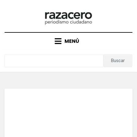
Saltar
al
contenido
MENÚ
Buscar