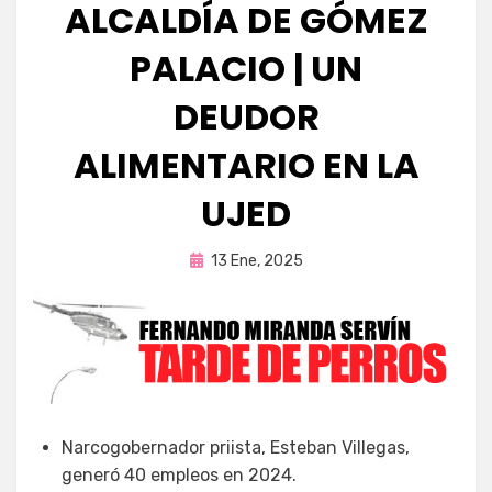
ALCALDÍA DE GÓMEZ
PALACIO | UN
DEUDOR
ALIMENTARIO EN LA
UJED
Publicada
por
13 Ene, 2025
Fernando Miranda Servín
en
Narcogobernador priista, Esteban Villegas,
generó 40 empleos en 2024.