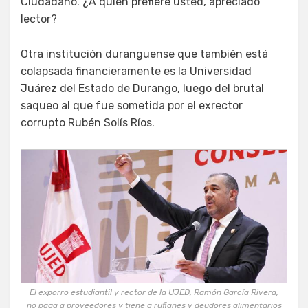
Ciudadano. ¿A quién prefiere usted, apreciado
lector?
Otra institución duranguense que también está
colapsada financieramente es la Universidad
Juárez del Estado de Durango, luego del brutal
saqueo al que fue sometida por el exrector
corrupto Rubén Solís Ríos.
El exporro estudiantil y rector de la UJED, Ramón García Rivera,
no paga a proveedores y tiene a rufianes y deudores alimentarios