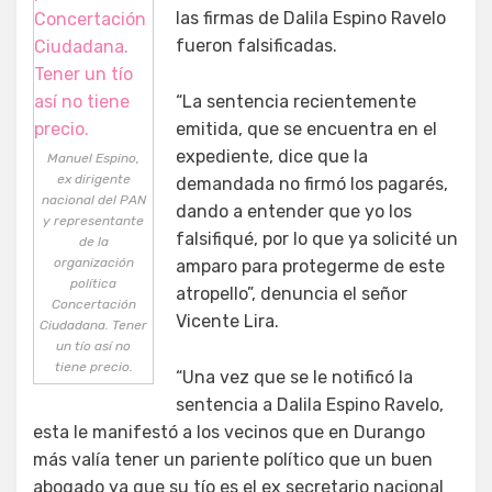
las firmas de Dalila Espino Ravelo
fueron falsificadas.
“La sentencia recientemente
emitida, que se encuentra en el
expediente, dice que la
Manuel Espino,
ex dirigente
demandada no firmó los pagarés,
nacional del PAN
dando a entender que yo los
y representante
falsifiqué, por lo que ya solicité un
de la
organización
amparo para protegerme de este
política
atropello”, denuncia el señor
Concertación
Vicente Lira.
Ciudadana. Tener
un tío así no
tiene precio.
“Una vez que se le notificó la
sentencia a Dalila Espino Ravelo,
esta le manifestó a los vecinos que en Durango
más valía tener un pariente político que un buen
abogado ya que su tío es el ex secretario nacional