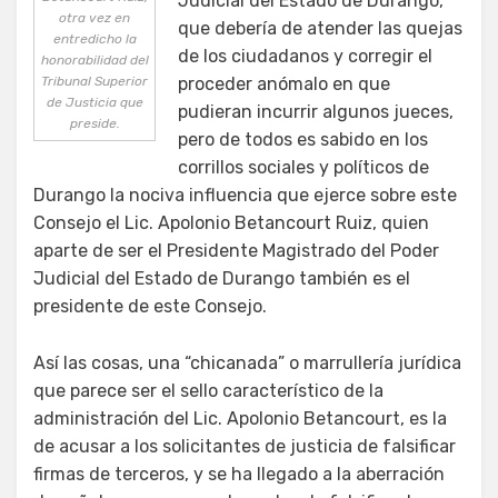
Judicial del Estado de Durango,
otra vez en
que debería de atender las quejas
entredicho la
de los ciudadanos y corregir el
honorabilidad del
Tribunal Superior
proceder anómalo en que
de Justicia que
pudieran incurrir algunos jueces,
preside.
pero de todos es sabido en los
corrillos sociales y políticos de
Durango la nociva influencia que ejerce sobre este
Consejo el Lic. Apolonio Betancourt Ruiz, quien
aparte de ser el Presidente Magistrado del Poder
Judicial del Estado de Durango también es el
presidente de este Consejo.
Así las cosas, una “chicanada” o marrullería jurídica
que parece ser el sello característico de la
administración del Lic. Apolonio Betancourt, es la
de acusar a los solicitantes de justicia de falsificar
firmas de terceros, y se ha llegado a la aberración