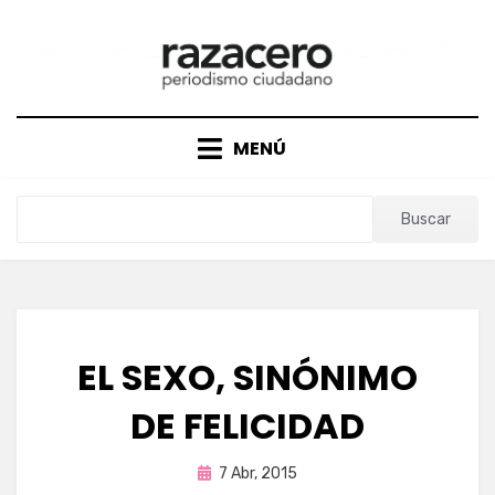
Saltar
al
contenido
MENÚ
Buscar
EL SEXO, SINÓNIMO
DE FELICIDAD
Publicada
por
7 Abr, 2015
Enrique