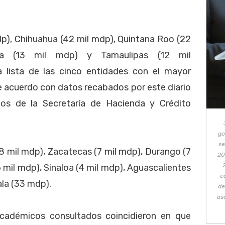
dp), Chihuahua (42 mil mdp), Quintana Roo (22
a (13 mil mdp) y Tamaulipas (12 mil
 lista de las cinco entidades con el mayor
 acuerdo con datos recabados por este diario
os de la Secretaría de Hacienda y Crédito
go
se
8 mil mdp), Zacatecas (7 mil mdp), Durango (7
20
6 mil mdp), Sinaloa (4 mil mdp), Aguascalientes
e
ala (33 mdp).
de
as
académicos consultados coincidieron en que