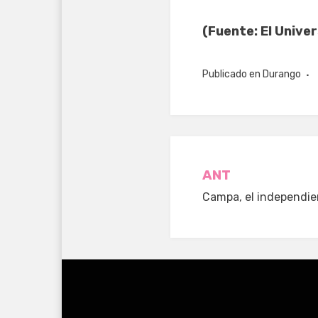
(Fuente: El Univer
Publicado en
Durango
Navegació
ANT
Campa, el independie
de
entradas