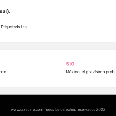
sal).
Etiquetado
tag
n
SIG
nte
México, el gravísimo prob
www.razacero.com Todos los derechos reservados 2022