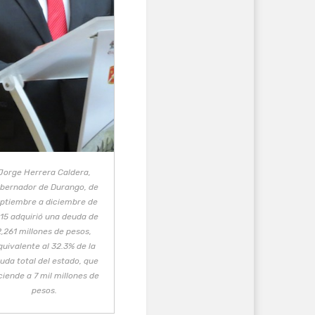
Jorge Herrera Caldera,
bernador de Durango, de
ptiembre a diciembre de
15 adquirió una deuda de
2,261 millones de pesos,
quivalente al 32.3% de la
uda total del estado, que
ciende a 7 mil millones de
pesos.