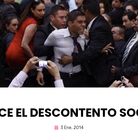
CE EL DESCONTENTO SO
Publicada
por
3 Ene, 2014
Enrique
en