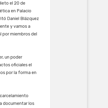
ieto el 20 de
ética en Palacio
ritó Daniel Blázquez
idente y vamos a
al por miembros del
r, un poder
tos oficiales el
os por la forma en
ncarcelamiento
 a documentar los