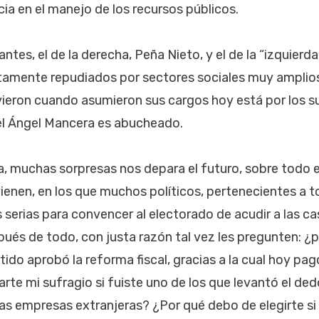
cia en el manejo de los recursos públicos.
tes, el de la derecha, Peña Nieto, y el de la “izquierd
tamente repudiados por sectores sociales muy amplios,
ieron cuando asumieron sus cargos hoy está por los su
el Ángel Mancera es abucheado.
, muchas sorpresas nos depara el futuro, sobre todo 
vienen, en los que muchos políticos, pertenecientes a t
 serias para convencer al electorado de acudir a las cas
spués de todo, con justa razón tal vez les pregunten: 
artido aprobó la reforma fiscal, gracias a la cual hoy 
rte mi sufragio si fuiste uno de los que levantó el de
las empresas extranjeras? ¿Por qué debo de elegirte s