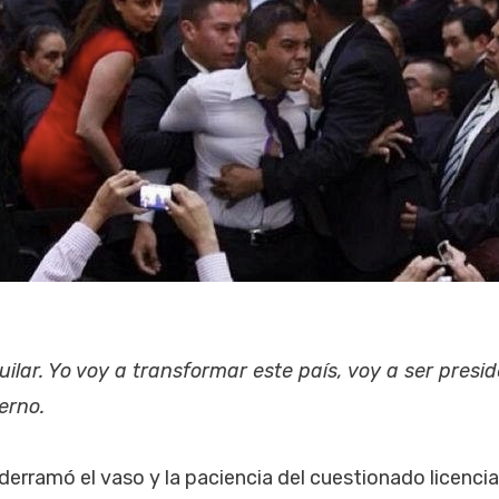
uilar. Yo voy a transformar este país, voy a ser pres
erno.
 derramó el vaso y la paciencia del cuestionado licenci