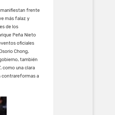
 manifiestan frente
ve más falaz y
es de los
nrique Peña Nieto
eventos oficiales
 Osorio Chong,
 gobierno, también
s”, como una clara
s contrareformas a