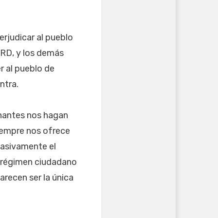
erjudicar al pueblo
PRD, y los demás
r al pueblo de
ntra.
rnantes nos hagan
siempre nos ofrece
 masivamente el
l régimen ciudadano
recen ser la única