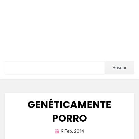
Buscar
GENÉTICAMENTE
PORRO
Publicada
por
9 Feb, 2014
Enrique
en