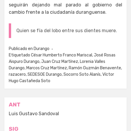
seguirán dejando mal parado al gobierno del
cambio frente a la ciudadanía duranguense.
Quien se fía del lobo entre sus dientes muere.
Publicado en
Durango
Etiquetado
César Humberto Franco Mariscal
,
José Rosas
Aispuro Durango
,
Juan Cruz Martínez
,
Lorenia Valles
Durango
,
Marcos Cruz Martínez
,
Ramón Guzmán Benavente
,
razacero
,
SEDESOE Durango
,
Socorro Soto Alanís
,
Víctor
Hugo Castañeda Soto
Navegación
ANT
de
Luis Gustavo Sandoval
entradas
SIG