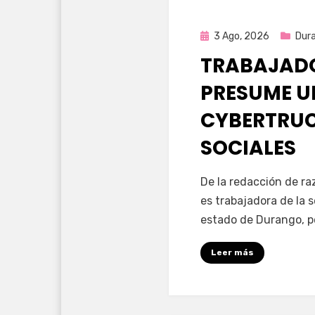
Publicada
3 Ago, 2026
Dur
en
TRABAJADO
PRESUME U
CYBERTRUC
SOCIALES
por
Fernando Miranda 
De la redacción de r
es trabajadora de la 
estado de Durango, p
Leer más