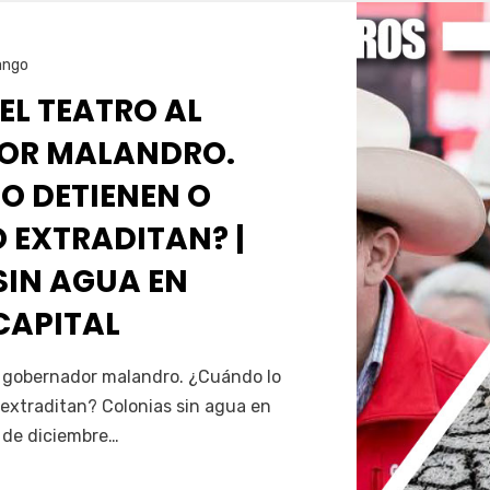
ango
 EL TEATRO AL
OR MALANDRO.
O DETIENEN O
 EXTRADITAN? |
SIN AGUA EN
CAPITAL
Servín
al gobernador malandro. ¿Cuándo lo
extraditan? Colonias sin agua en
5 de diciembre…