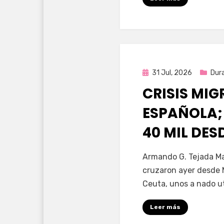
Publicada
31 Jul, 2026
Dur
en
CRISIS MI
ESPAÑOLA;
40 MIL DE
por
Fernando Miranda 
Armando G. Tejada Ma
cruzaron ayer desde 
Ceuta, unos a nado u
Leer más