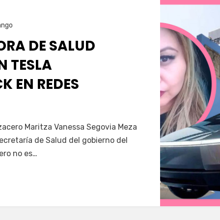
ango
RA DE SALUD
N TESLA
K EN REDES
Servín
azacero Maritza Vanessa Segovia Meza
secretaría de Salud del gobierno del
ero no es…