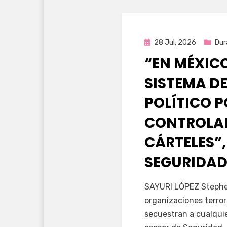
Publicada
28 Jul, 2026
Dur
en
“EN MÉXIC
SISTEMA DE
POLÍTICO 
CONTROLAD
CÁRTELES”,
SEGURIDAD
por
Fernando Miranda 
SAYURI LÓPEZ Stephen
organizaciones terror
secuestran a cualqui