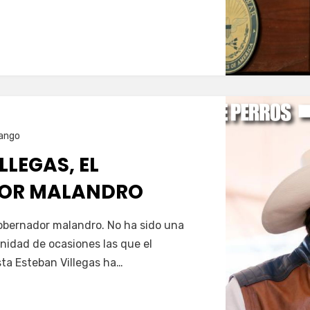
…
ango
LLEGAS, EL
OR MALANDRO
Servín
gobernador malandro. No ha sido una
nfinidad de ocasiones las que el
ta Esteban Villegas ha…