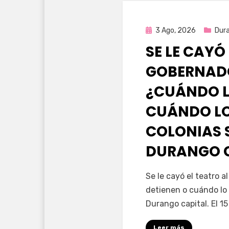
Publicada
3 Ago, 2026
Dur
en
SE LE CAYÓ
GOBERNAD
¿CUÁNDO L
CUÁNDO LO
COLONIAS 
DURANGO 
por
Fernando Miranda 
Se le cayó el teatro 
detienen o cuándo lo 
Durango capital. El 1
Leer más