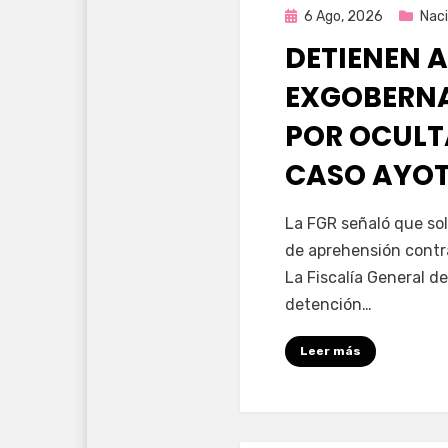
Publicada
6 Ago, 2026
Naci
en
DETIENEN A
EXGOBERNA
POR OCULT
CASO AYO
por
Fernando Miranda 
La FGR señaló que sol
de aprehensión contr
La Fiscalía General de
detención…
Leer más