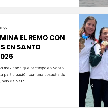
ango
MINA EL REMO CON
AS EN SANTO
026
Servín
ipo mexicano que participó en Santo
u participación con una cosecha de
, seis de plata…