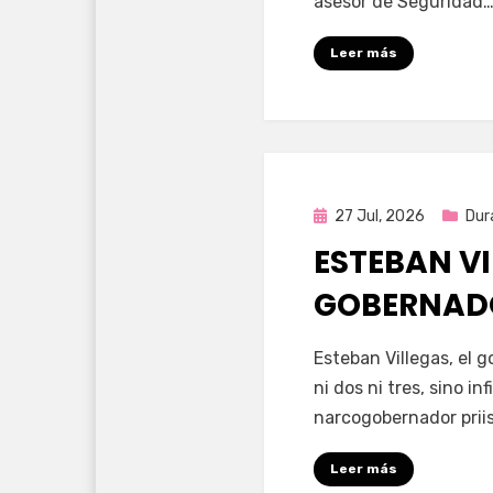
asesor de Seguridad
Leer más
Publicada
27 Jul, 2026
Dur
en
ESTEBAN VI
GOBERNAD
por
Fernando Miranda 
Esteban Villegas, el 
ni dos ni tres, sino i
narcogobernador priis
Leer más