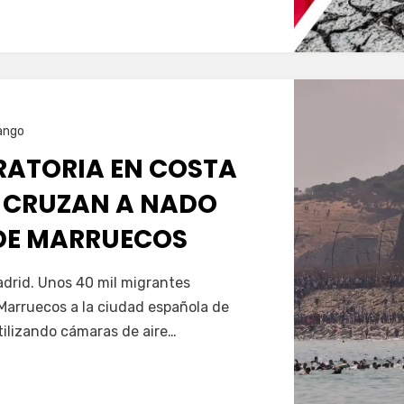
ango
GRATORIA EN COSTA
 CRUZAN A NADO
SDE MARRUECOS
Servín
drid. Unos 40 mil migrantes
Marruecos a la ciudad española de
tilizando cámaras de aire…