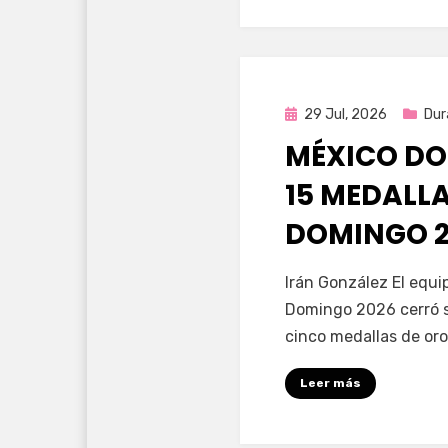
Publicada
29 Jul, 2026
Dur
en
MÉXICO DO
15 MEDALL
DOMINGO 2
por
Fernando Miranda 
Irán González El equ
Domingo 2026 cerró s
cinco medallas de oro
Leer más