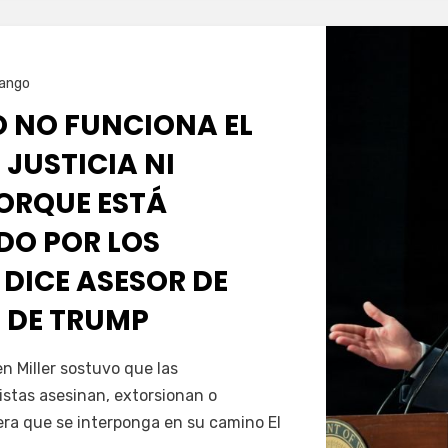
ango
O NO FUNCIONA EL
 JUSTICIA NI
PORQUE ESTÁ
O POR LOS
 DICE ASESOR DE
 DE TRUMP
Servín
 Miller sostuvo que las
istas asesinan, extorsionan o
era que se interponga en su camino El