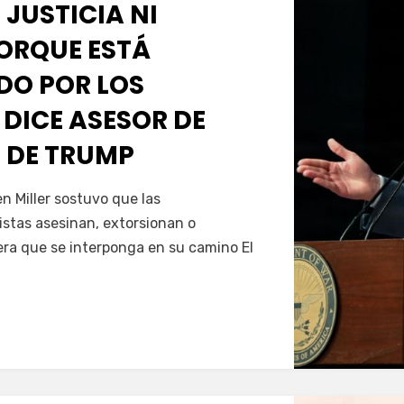
 JUSTICIA NI
PORQUE ESTÁ
O POR LOS
 DICE ASESOR DE
 DE TRUMP
Servín
 Miller sostuvo que las
istas asesinan, extorsionan o
era que se interponga en su camino El
…