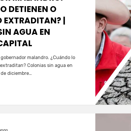
O DETIENEN O
 EXTRADITAN? |
SIN AGUA EN
CAPITAL
Servín
al gobernador malandro. ¿Cuándo lo
extraditan? Colonias sin agua en
5 de diciembre…
ango