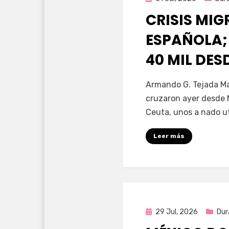
en
CRISIS MI
ESPAÑOLA;
40 MIL DE
por
Fernando Miranda 
Armando G. Tejada Ma
cruzaron ayer desde 
Ceuta, unos a nado u
Leer más
Publicada
29 Jul, 2026
Dur
en