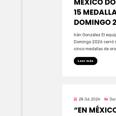
MÉXICO DO
15 MEDALL
DOMINGO 2
por
Fernando Miranda 
Irán González El equ
Domingo 2026 cerró s
cinco medallas de oro
Leer más
Publicada
28 Jul, 2026
Dur
en
“EN MÉXIC