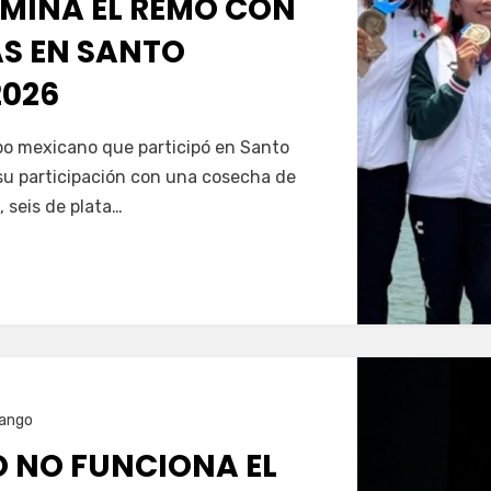
MINA EL REMO CON
AS EN SANTO
026
Servín
ipo mexicano que participó en Santo
u participación con una cosecha de
, seis de plata…
ango
O NO FUNCIONA EL