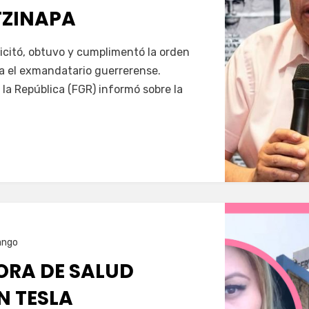
TZINAPA
Servín
icitó, obtuvo y cumplimentó la orden
a el exmandatario guerrerense.
 la República (FGR) informó sobre la
ango
RA DE SALUD
N TESLA