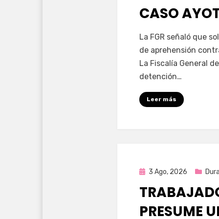
CASO AYO
por
Fernando Miranda 
La FGR señaló que sol
de aprehensión contr
La Fiscalía General de
detención…
Leer más
Publicada
3 Ago, 2026
Dur
en
TRABAJADO
PRESUME U