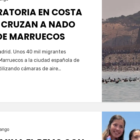
GRATORIA EN COSTA
 CRUZAN A NADO
SDE MARRUECOS
Servín
drid. Unos 40 mil migrantes
Marruecos a la ciudad española de
tilizando cámaras de aire…
ango