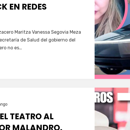
K EN REDES
Servín
azacero Maritza Vanessa Segovia Meza
secretaría de Salud del gobierno del
ero no es…
ango
 EL TEATRO AL
OR MALANDRO.