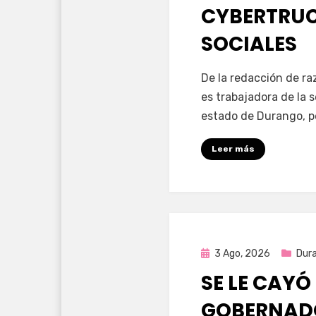
CYBERTRUC
SOCIALES
por
Fernando Miranda 
De la redacción de r
es trabajadora de la 
estado de Durango, p
Leer más
Publicada
3 Ago, 2026
Dur
en
SE LE CAYÓ
GOBERNAD