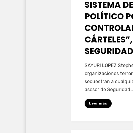
SISTEMA DE
POLÍTICO 
CONTROLAD
CÁRTELES”,
SEGURIDAD
por
Fernando Miranda 
SAYURI LÓPEZ Stephen
organizaciones terror
secuestran a cualqui
asesor de Seguridad
Leer más