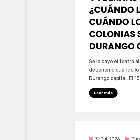
¿CUÁNDO L
CUÁNDO LO
COLONIAS 
DURANGO 
por
Fernando Miranda 
Se le cayó el teatro 
detienen o cuándo lo 
Durango capital. El 1
Leer más
Publicada
31 Jul, 2026
Dur