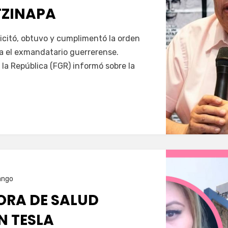
TZINAPA
Servín
icitó, obtuvo y cumplimentó la orden
a el exmandatario guerrerense.
 la República (FGR) informó sobre la
ango
RA DE SALUD
N TESLA