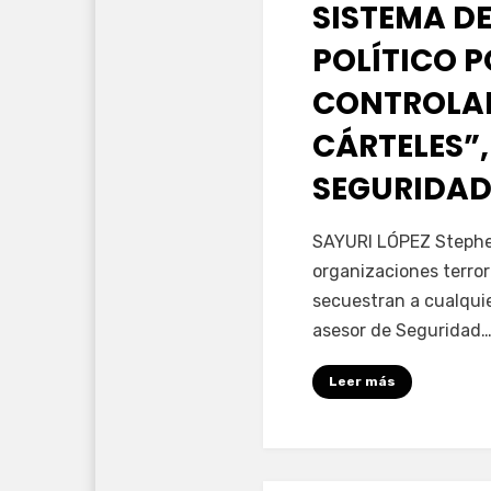
SISTEMA DE
POLÍTICO 
CONTROLAD
CÁRTELES”,
SEGURIDAD
por
Fernando Miranda 
SAYURI LÓPEZ Stephen
organizaciones terror
secuestran a cualqui
asesor de Seguridad
Leer más