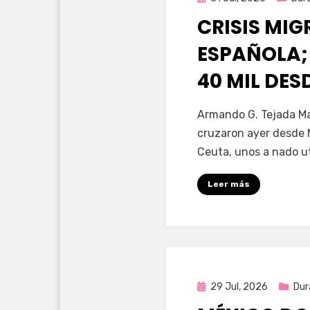
en
CRISIS MI
ESPAÑOLA;
40 MIL DE
por
Fernando Miranda 
Armando G. Tejada Ma
cruzaron ayer desde 
Ceuta, unos a nado u
Leer más
Publicada
29 Jul, 2026
Dur
en