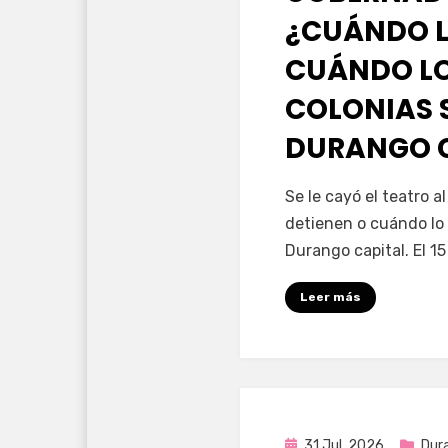
¿CUÁNDO L
CUÁNDO LO
COLONIAS 
DURANGO 
por
Fernando Miranda 
Se le cayó el teatro 
detienen o cuándo lo 
Durango capital. El 1
Leer más
Publicada
31 Jul, 2026
Dur