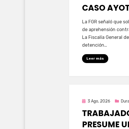
CASO AYO
por
Fernando Miranda 
La FGR señaló que sol
de aprehensión contr
La Fiscalía General de
detención…
Leer más
Publicada
3 Ago, 2026
Dur
en
TRABAJADO
PRESUME U