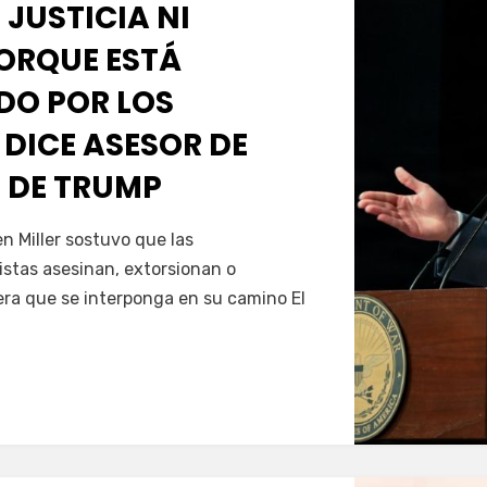
 JUSTICIA NI
PORQUE ESTÁ
O POR LOS
 DICE ASESOR DE
 DE TRUMP
Servín
 Miller sostuvo que las
istas asesinan, extorsionan o
era que se interponga en su camino El
…