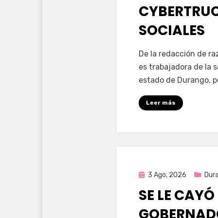
CYBERTRUC
SOCIALES
por
Fernando Miranda 
De la redacción de r
es trabajadora de la 
estado de Durango, p
Leer más
Publicada
3 Ago, 2026
Dur
en
SE LE CAYÓ
GOBERNAD