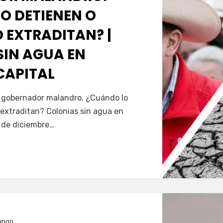
O DETIENEN O
 EXTRADITAN? |
SIN AGUA EN
CAPITAL
Servín
al gobernador malandro. ¿Cuándo lo
extraditan? Colonias sin agua en
5 de diciembre…
ango