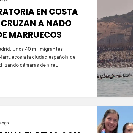
GRATORIA EN COSTA
 CRUZAN A NADO
SDE MARRUECOS
Servín
drid. Unos 40 mil migrantes
Marruecos a la ciudad española de
tilizando cámaras de aire…
ango