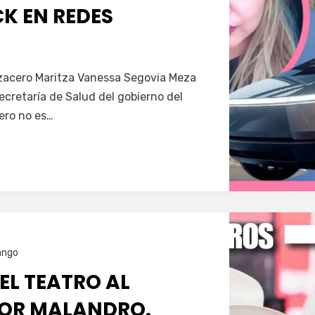
K EN REDES
Servín
azacero Maritza Vanessa Segovia Meza
secretaría de Salud del gobierno del
ero no es…
ango
 EL TEATRO AL
OR MALANDRO.