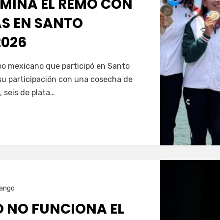
MINA EL REMO CON
AS EN SANTO
026
Servín
ipo mexicano que participó en Santo
u participación con una cosecha de
, seis de plata…
ango
O NO FUNCIONA EL