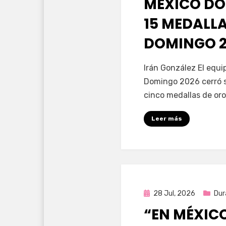
MÉXICO DO
15 MEDALL
DOMINGO 2
por
Fernando Miranda 
Irán González El equ
Domingo 2026 cerró s
cinco medallas de oro
Leer más
Publicada
28 Jul, 2026
Dur
en
“EN MÉXIC