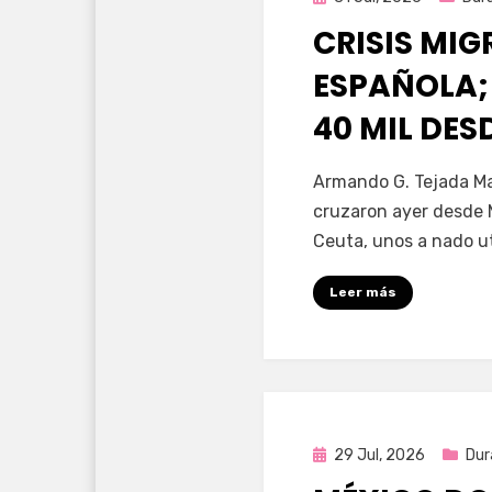
en
CRISIS MI
ESPAÑOLA;
40 MIL DE
por
Fernando Miranda 
Armando G. Tejada Ma
cruzaron ayer desde 
Ceuta, unos a nado u
Leer más
Publicada
29 Jul, 2026
Dur
en