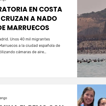
GRATORIA EN COSTA
 CRUZAN A NADO
SDE MARRUECOS
Servín
drid. Unos 40 mil migrantes
Marruecos a la ciudad española de
tilizando cámaras de aire…
ango