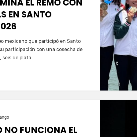
MINA EL REMO CON
AS EN SANTO
026
Servín
ipo mexicano que participó en Santo
u participación con una cosecha de
, seis de plata…
ango
O NO FUNCIONA EL