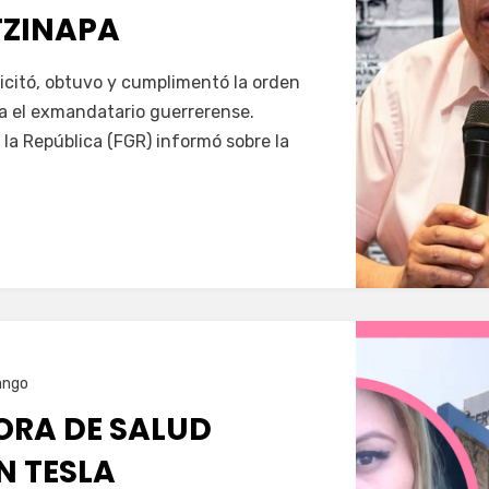
TZINAPA
Servín
icitó, obtuvo y cumplimentó la orden
a el exmandatario guerrerense.
 la República (FGR) informó sobre la
ango
RA DE SALUD
N TESLA