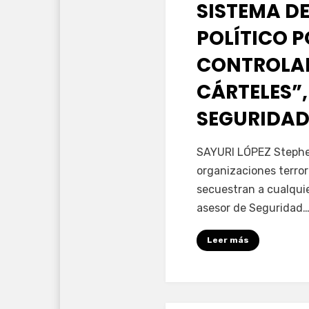
SISTEMA DE
POLÍTICO 
CONTROLAD
CÁRTELES”,
SEGURIDAD
por
Fernando Miranda 
SAYURI LÓPEZ Stephen
organizaciones terror
secuestran a cualqui
asesor de Seguridad
Leer más