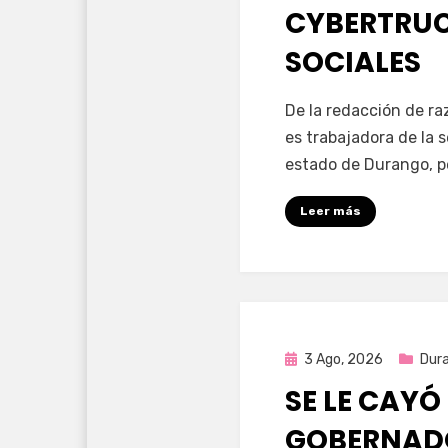
CYBERTRUC
SOCIALES
por
Fernando Miranda 
De la redacción de r
es trabajadora de la 
estado de Durango, p
Leer más
Publicada
3 Ago, 2026
Dur
en
SE LE CAYÓ
GOBERNAD