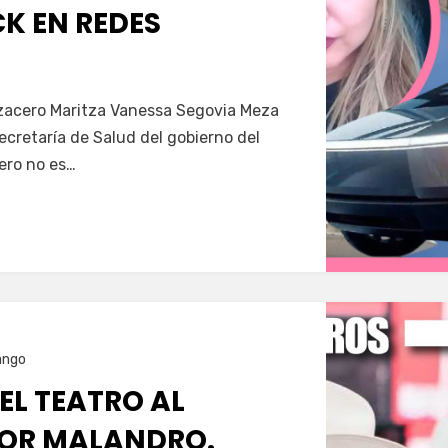
K EN REDES
Servín
azacero Maritza Vanessa Segovia Meza
secretaría de Salud del gobierno del
ero no es…
ango
 EL TEATRO AL
OR MALANDRO.