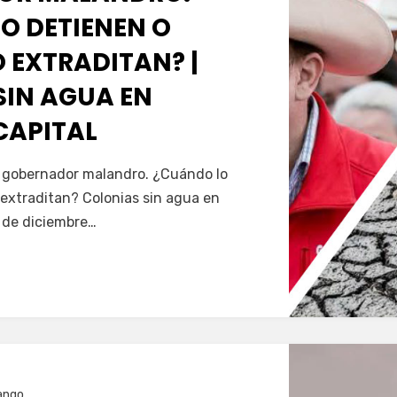
O DETIENEN O
 EXTRADITAN? |
SIN AGUA EN
CAPITAL
Servín
al gobernador malandro. ¿Cuándo lo
extraditan? Colonias sin agua en
5 de diciembre…
ango