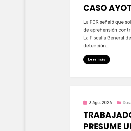
CASO AYO
por
Fernando Miranda 
La FGR señaló que sol
de aprehensión contr
La Fiscalía General de
detención…
Leer más
Publicada
3 Ago, 2026
Dur
en
TRABAJADO
PRESUME U