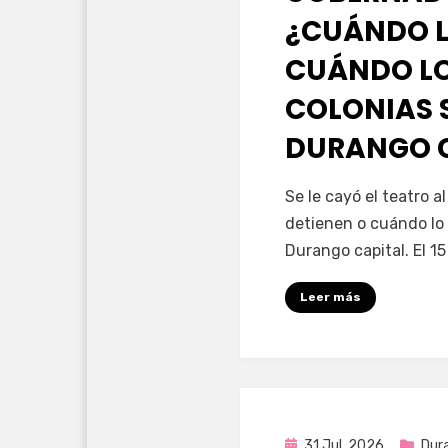
¿CUÁNDO L
CUÁNDO LO
COLONIAS 
DURANGO 
por
Fernando Miranda 
Se le cayó el teatro 
detienen o cuándo lo 
Durango capital. El 1
Leer más
Publicada
31 Jul, 2026
Dur