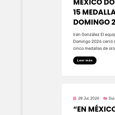
MÉXICO DO
15 MEDALL
DOMINGO 2
por
Fernando Miranda 
Irán González El equ
Domingo 2026 cerró s
cinco medallas de oro
Leer más
Publicada
28 Jul, 2026
Dur
en
“EN MÉXIC