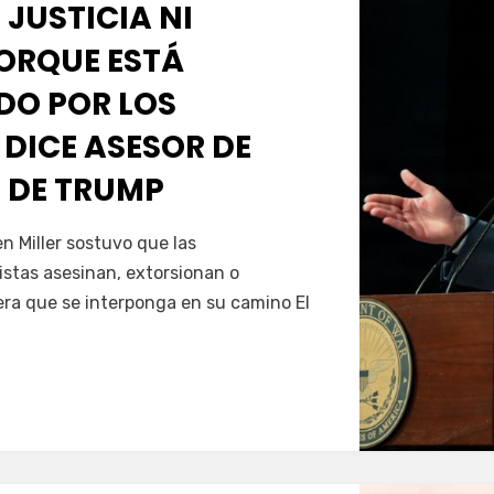
 JUSTICIA NI
PORQUE ESTÁ
O POR LOS
 DICE ASESOR DE
 DE TRUMP
Servín
 Miller sostuvo que las
istas asesinan, extorsionan o
era que se interponga en su camino El
…