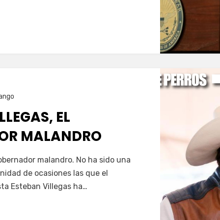
…
ango
LLEGAS, EL
OR MALANDRO
Servín
gobernador malandro. No ha sido una
nfinidad de ocasiones las que el
ta Esteban Villegas ha…