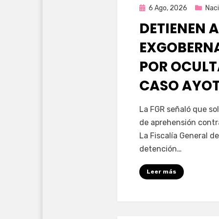
Publicada
6 Ago, 2026
Naci
en
DETIENEN A
EXGOBERNA
POR OCULT
CASO AYO
por
Fernando Miranda 
La FGR señaló que sol
de aprehensión contr
La Fiscalía General de
detención…
Leer más