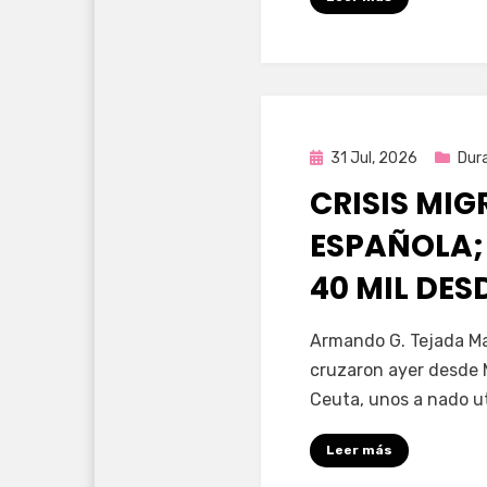
Publicada
31 Jul, 2026
Dur
en
CRISIS MI
ESPAÑOLA;
40 MIL DE
por
Fernando Miranda 
Armando G. Tejada Ma
cruzaron ayer desde 
Ceuta, unos a nado u
Leer más