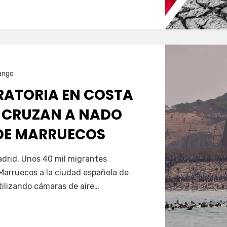
ango
GRATORIA EN COSTA
 CRUZAN A NADO
SDE MARRUECOS
Servín
drid. Unos 40 mil migrantes
Marruecos a la ciudad española de
tilizando cámaras de aire…