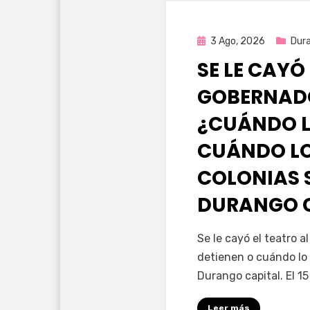
Publicada
3 Ago, 2026
Dur
en
SE LE CAYÓ
GOBERNAD
¿CUÁNDO L
CUÁNDO LO
COLONIAS 
DURANGO 
por
Fernando Miranda 
Se le cayó el teatro 
detienen o cuándo lo 
Durango capital. El 1
Leer más