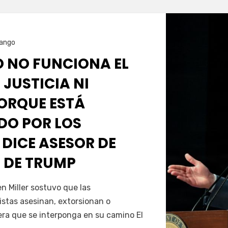
ango
O NO FUNCIONA EL
 JUSTICIA NI
PORQUE ESTÁ
O POR LOS
 DICE ASESOR DE
 DE TRUMP
Servín
 Miller sostuvo que las
istas asesinan, extorsionan o
era que se interponga en su camino El