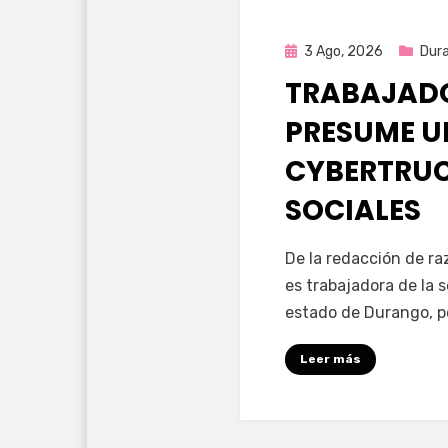
Publicada
3 Ago, 2026
Dur
en
TRABAJADO
PRESUME U
CYBERTRUC
SOCIALES
por
Fernando Miranda 
De la redacción de r
es trabajadora de la 
estado de Durango, p
Leer más