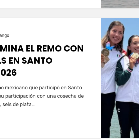
ango
MINA EL REMO CON
AS EN SANTO
026
Servín
ipo mexicano que participó en Santo
u participación con una cosecha de
, seis de plata…