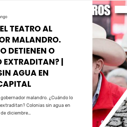
ango
 EL TEATRO AL
OR MALANDRO.
O DETIENEN O
 EXTRADITAN? |
SIN AGUA EN
CAPITAL
Servín
al gobernador malandro. ¿Cuándo lo
extraditan? Colonias sin agua en
5 de diciembre…