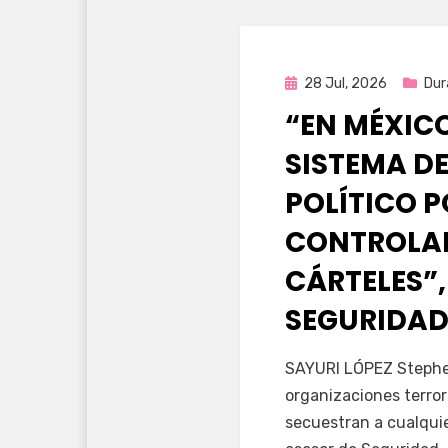
Publicada
28 Jul, 2026
Dur
en
“EN MÉXIC
SISTEMA DE
POLÍTICO 
CONTROLAD
CÁRTELES”,
SEGURIDAD
por
Fernando Miranda 
SAYURI LÓPEZ Stephen
organizaciones terror
secuestran a cualqui