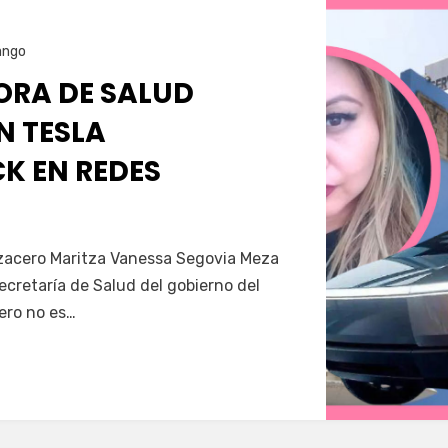
ango
RA DE SALUD
N TESLA
K EN REDES
Servín
azacero Maritza Vanessa Segovia Meza
secretaría de Salud del gobierno del
ero no es…