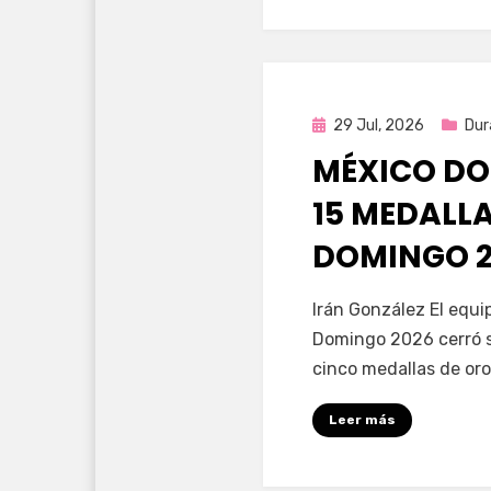
Publicada
29 Jul, 2026
Dur
en
MÉXICO DO
15 MEDALL
DOMINGO 2
por
Fernando Miranda 
Irán González El equ
Domingo 2026 cerró s
cinco medallas de oro
Leer más