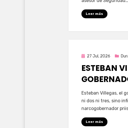
asesor de Seguridad
Leer más
Publicada
27 Jul, 2026
Dur
en
ESTEBAN VI
GOBERNAD
por
Fernando Miranda 
Esteban Villegas, el 
ni dos ni tres, sino i
narcogobernador priis
Leer más