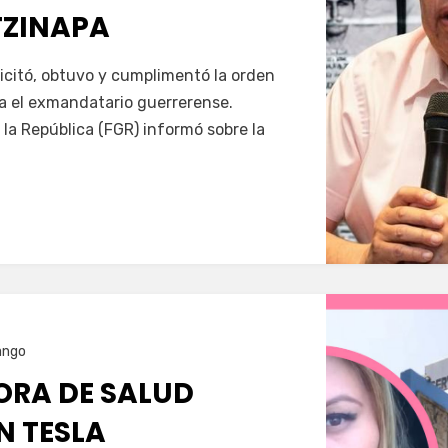
TZINAPA
Servín
icitó, obtuvo y cumplimentó la orden
a el exmandatario guerrerense.
 la República (FGR) informó sobre la
ango
RA DE SALUD
N TESLA