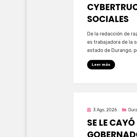
CYBERTRUC
SOCIALES
por
Fernando Miranda 
De la redacción de r
es trabajadora de la 
estado de Durango, p
Leer más
Publicada
3 Ago, 2026
Dur
en
SE LE CAYÓ
GOBERNAD