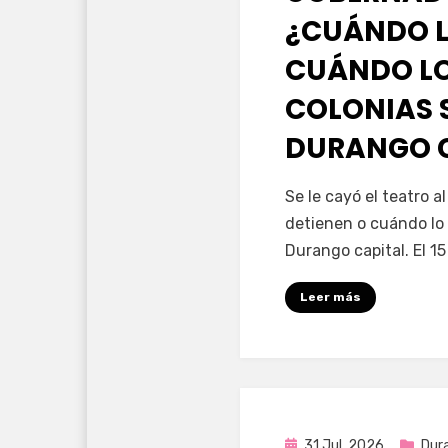
¿CUÁNDO L
CUÁNDO LO
COLONIAS 
DURANGO 
por
Fernando Miranda 
Se le cayó el teatro 
detienen o cuándo lo 
Durango capital. El 1
Leer más
Publicada
31 Jul, 2026
Dur