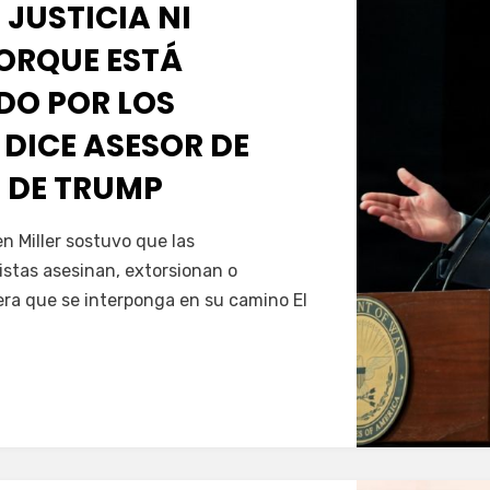
 JUSTICIA NI
PORQUE ESTÁ
O POR LOS
 DICE ASESOR DE
 DE TRUMP
Servín
 Miller sostuvo que las
istas asesinan, extorsionan o
era que se interponga en su camino El
…