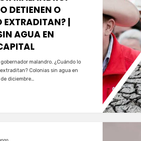
O DETIENEN O
 EXTRADITAN? |
SIN AGUA EN
CAPITAL
Servín
al gobernador malandro. ¿Cuándo lo
extraditan? Colonias sin agua en
5 de diciembre…
ango