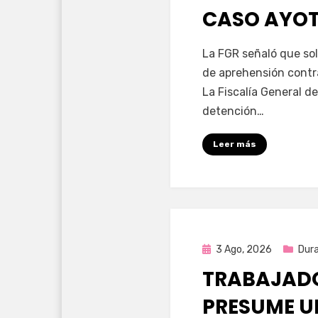
CASO AYO
por
Fernando Miranda 
La FGR señaló que sol
de aprehensión contr
La Fiscalía General de
detención…
Leer más
Publicada
3 Ago, 2026
Dur
en
TRABAJADO
PRESUME U