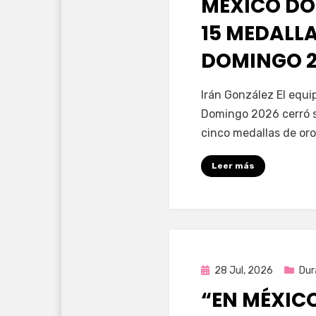
MÉXICO DO
15 MEDALL
DOMINGO 2
por
Fernando Miranda 
Irán González El equ
Domingo 2026 cerró s
cinco medallas de oro
Leer más
Publicada
28 Jul, 2026
Dur
en
“EN MÉXIC