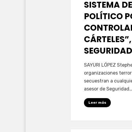
SISTEMA DE
POLÍTICO 
CONTROLAD
CÁRTELES”,
SEGURIDAD
por
Fernando Miranda 
SAYURI LÓPEZ Stephen
organizaciones terror
secuestran a cualqui
asesor de Seguridad
Leer más