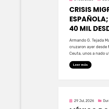
en
CRISIS MI
ESPAÑOLA;
40 MIL DE
por
Fernando Miranda 
Armando G. Tejada Ma
cruzaron ayer desde 
Ceuta, unos a nado u
Leer más
Publicada
29 Jul, 2026
Dur
en