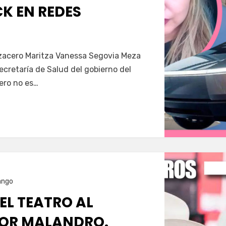
K EN REDES
Servín
azacero Maritza Vanessa Segovia Meza
secretaría de Salud del gobierno del
ero no es…
ango
 EL TEATRO AL
OR MALANDRO.