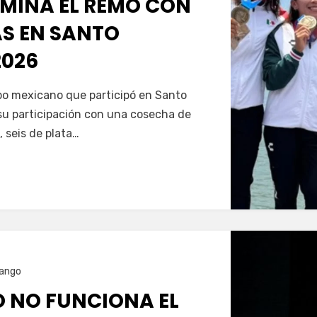
MINA EL REMO CON
AS EN SANTO
026
Servín
ipo mexicano que participó en Santo
u participación con una cosecha de
, seis de plata…
ango
O NO FUNCIONA EL