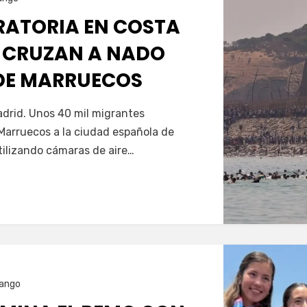
GRATORIA EN COSTA
 CRUZAN A NADO
SDE MARRUECOS
Servín
drid. Unos 40 mil migrantes
Marruecos a la ciudad española de
tilizando cámaras de aire…
ango