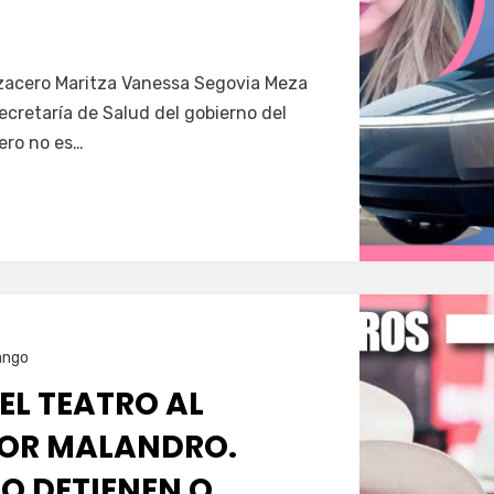
Servín
azacero Maritza Vanessa Segovia Meza
secretaría de Salud del gobierno del
ero no es…
ango
 EL TEATRO AL
OR MALANDRO.
O DETIENEN O