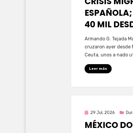
CRISIS MI
ESPAÑOLA;
40 MIL DE
por
Fernando Miranda 
Armando G. Tejada Ma
cruzaron ayer desde 
Ceuta, unos a nado u
Leer más
Publicada
29 Jul, 2026
Dur
en
MÉXICO DO