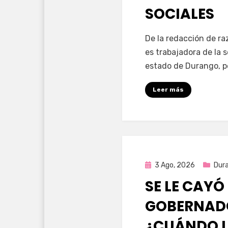
SOCIALES
por
Fernando Miranda 
De la redacción de r
es trabajadora de la 
estado de Durango, p
Leer más
Publicada
3 Ago, 2026
Dur
en
SE LE CAYÓ
GOBERNAD
¿CUÁNDO L