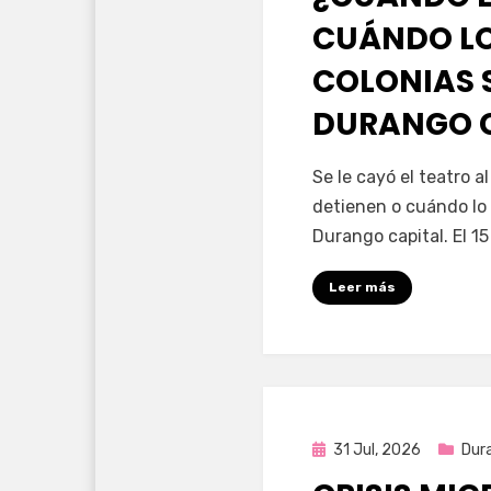
CUÁNDO LO
COLONIAS 
DURANGO 
por
Fernando Miranda 
Se le cayó el teatro 
detienen o cuándo lo 
Durango capital. El 1
Leer más
Publicada
31 Jul, 2026
Dur
en