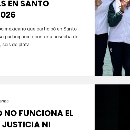
AS EN SANTO
026
Servín
ipo mexicano que participó en Santo
u participación con una cosecha de
, seis de plata…
ango
O NO FUNCIONA EL
 JUSTICIA NI