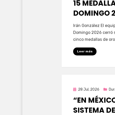
15 MEDALL
DOMINGO 2
por
Fernando Miranda 
Irán González El equ
Domingo 2026 cerró s
cinco medallas de oro
Leer más
Publicada
28 Jul, 2026
Dur
en
“EN MÉXIC
SISTEMA DE