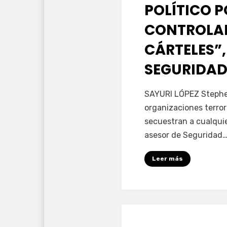
POLÍTICO 
CONTROLAD
CÁRTELES”,
SEGURIDAD
por
Fernando Miranda 
SAYURI LÓPEZ Stephen
organizaciones terror
secuestran a cualqui
asesor de Seguridad
Leer más