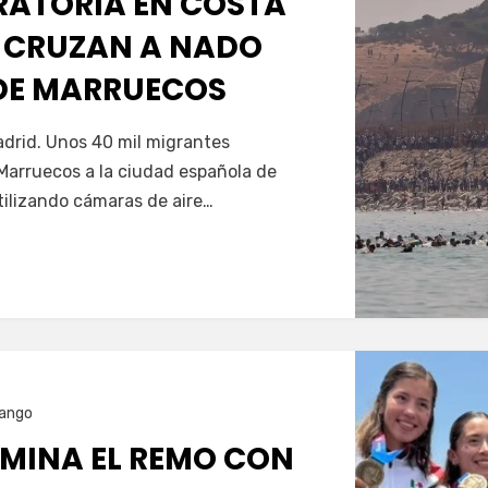
GRATORIA EN COSTA
 CRUZAN A NADO
SDE MARRUECOS
Servín
drid. Unos 40 mil migrantes
Marruecos a la ciudad española de
tilizando cámaras de aire…
ango
MINA EL REMO CON