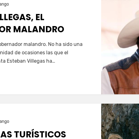
ango
LLEGAS, EL
OR MALANDRO
Servín
gobernador malandro. No ha sido una
nfinidad de ocasiones las que el
ta Esteban Villegas ha…
ango
ÍAS TURÍSTICOS