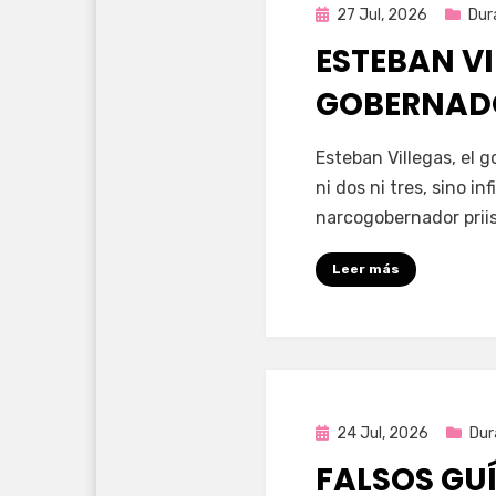
Publicada
27 Jul, 2026
Dur
en
ESTEBAN VI
GOBERNAD
por
Fernando Miranda 
Esteban Villegas, el 
ni dos ni tres, sino i
narcogobernador priis
Leer más
Publicada
24 Jul, 2026
Dur
en
FALSOS GU