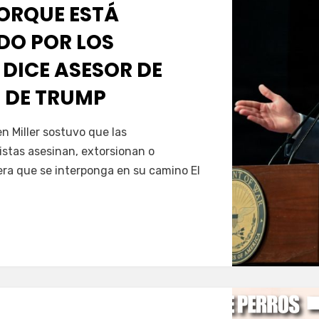
PORQUE ESTÁ
O POR LOS
 DICE ASESOR DE
 DE TRUMP
Servín
 Miller sostuvo que las
istas asesinan, extorsionan o
era que se interponga en su camino El
…