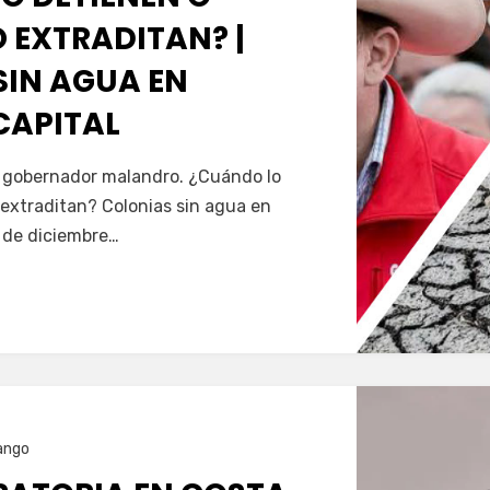
 EXTRADITAN? |
SIN AGUA EN
CAPITAL
Servín
al gobernador malandro. ¿Cuándo lo
extraditan? Colonias sin agua en
5 de diciembre…
ango