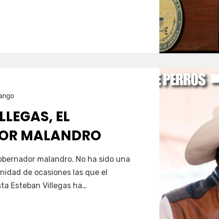
…
ango
LLEGAS, EL
OR MALANDRO
Servín
gobernador malandro. No ha sido una
nfinidad de ocasiones las que el
ta Esteban Villegas ha…