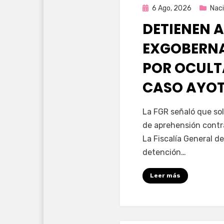
Publicada
6 Ago, 2026
Naci
en
DETIENEN A
EXGOBERNA
POR OCULT
CASO AYO
por
Fernando Miranda 
La FGR señaló que sol
de aprehensión contr
La Fiscalía General de
detención…
Leer más