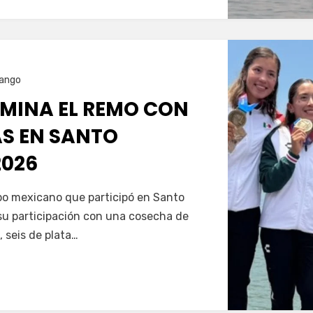
ango
MINA EL REMO CON
AS EN SANTO
026
Servín
ipo mexicano que participó en Santo
u participación con una cosecha de
, seis de plata…