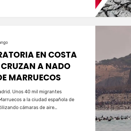
ango
GRATORIA EN COSTA
 CRUZAN A NADO
SDE MARRUECOS
Servín
drid. Unos 40 mil migrantes
Marruecos a la ciudad española de
tilizando cámaras de aire…