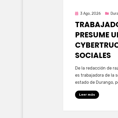
Publicada
3 Ago, 2026
Dur
en
TRABAJADO
PRESUME U
CYBERTRUC
SOCIALES
por
Fernando Miranda 
De la redacción de r
es trabajadora de la 
estado de Durango, p
Leer más