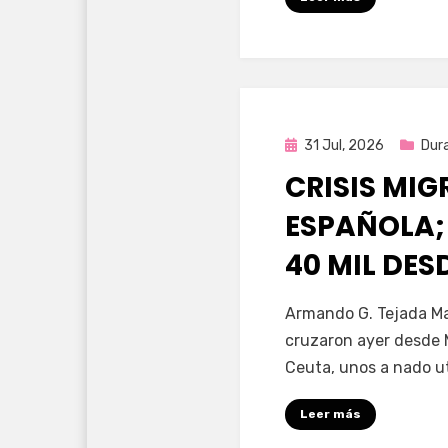
Publicada
31 Jul, 2026
Dur
en
CRISIS MI
ESPAÑOLA;
40 MIL DE
por
Fernando Miranda 
Armando G. Tejada Ma
cruzaron ayer desde 
Ceuta, unos a nado u
Leer más