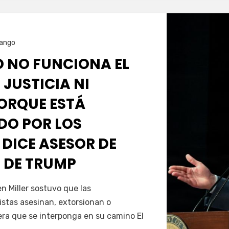
ango
O NO FUNCIONA EL
 JUSTICIA NI
PORQUE ESTÁ
O POR LOS
 DICE ASESOR DE
 DE TRUMP
Servín
 Miller sostuvo que las
istas asesinan, extorsionan o
era que se interponga en su camino El