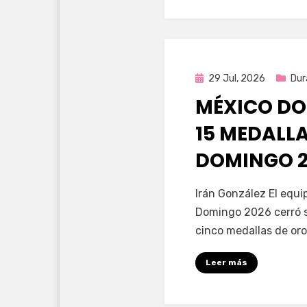
Publicada
29 Jul, 2026
Dur
en
MÉXICO DO
15 MEDALL
DOMINGO 2
por
Fernando Miranda 
Irán González El equ
Domingo 2026 cerró s
cinco medallas de oro
Leer más