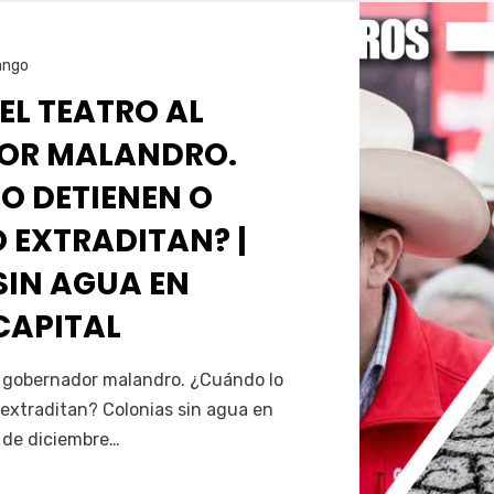
ango
 EL TEATRO AL
OR MALANDRO.
O DETIENEN O
 EXTRADITAN? |
SIN AGUA EN
CAPITAL
Servín
al gobernador malandro. ¿Cuándo lo
extraditan? Colonias sin agua en
5 de diciembre…