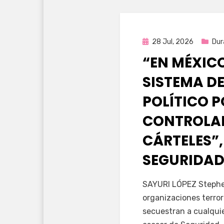
Publicada
28 Jul, 2026
Dur
en
“EN MÉXIC
SISTEMA DE
POLÍTICO 
CONTROLAD
CÁRTELES”,
SEGURIDAD
por
Fernando Miranda 
SAYURI LÓPEZ Stephen
organizaciones terror
secuestran a cualqui