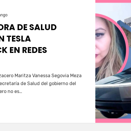
ango
RA DE SALUD
N TESLA
K EN REDES
Servín
azacero Maritza Vanessa Segovia Meza
secretaría de Salud del gobierno del
ero no es…