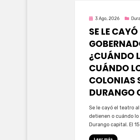
Publicada
3 Ago, 2026
Dur
en
SE LE CAYÓ
GOBERNAD
¿CUÁNDO L
CUÁNDO LO
COLONIAS 
DURANGO 
por
Fernando Miranda 
Se le cayó el teatro 
detienen o cuándo lo 
Durango capital. El 1
Leer más