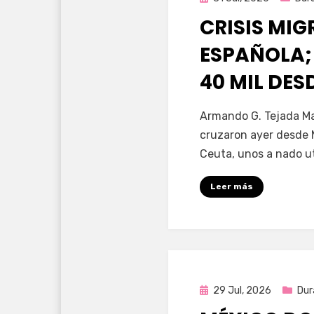
en
CRISIS MI
ESPAÑOLA;
40 MIL DE
por
Fernando Miranda 
Armando G. Tejada Ma
cruzaron ayer desde 
Ceuta, unos a nado u
Leer más
Publicada
29 Jul, 2026
Dur
en