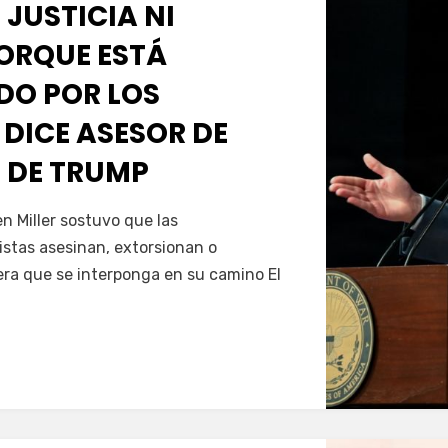
 JUSTICIA NI
PORQUE ESTÁ
O POR LOS
 DICE ASESOR DE
 DE TRUMP
Servín
 Miller sostuvo que las
istas asesinan, extorsionan o
era que se interponga en su camino El
…