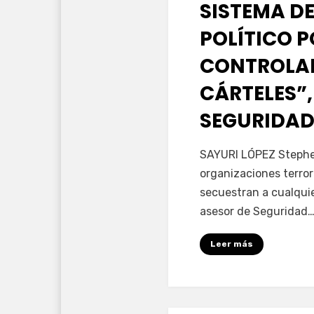
SISTEMA DE
POLÍTICO 
CONTROLAD
CÁRTELES”,
SEGURIDAD
por
Fernando Miranda 
SAYURI LÓPEZ Stephen
organizaciones terror
secuestran a cualqui
asesor de Seguridad
Leer más