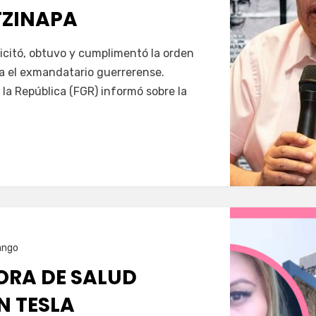
TZINAPA
Servín
icitó, obtuvo y cumplimentó la orden
a el exmandatario guerrerense.
 la República (FGR) informó sobre la
ango
RA DE SALUD
N TESLA