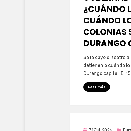
¿CUÁNDO L
CUÁNDO LO
COLONIAS 
DURANGO 
por
Fernando Miranda 
Se le cayó el teatro 
detienen o cuándo lo 
Durango capital. El 1
Leer más
Publicada
31 Jul, 2026
Dur