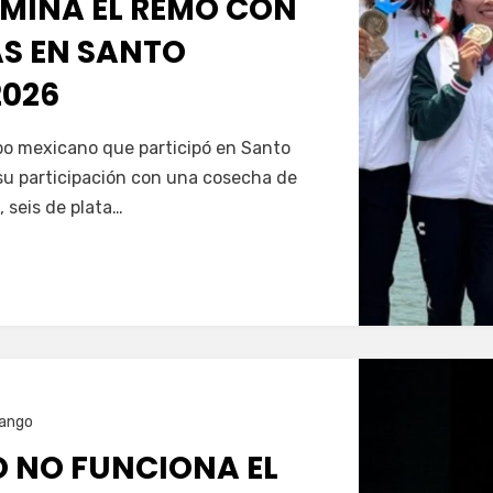
MINA EL REMO CON
AS EN SANTO
026
Servín
ipo mexicano que participó en Santo
u participación con una cosecha de
, seis de plata…
ango
O NO FUNCIONA EL