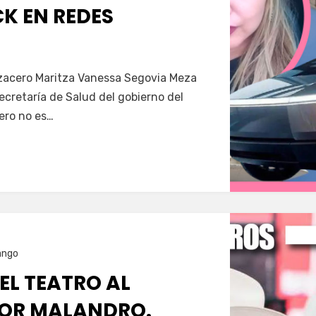
K EN REDES
Servín
azacero Maritza Vanessa Segovia Meza
secretaría de Salud del gobierno del
ero no es…
ango
 EL TEATRO AL
OR MALANDRO.