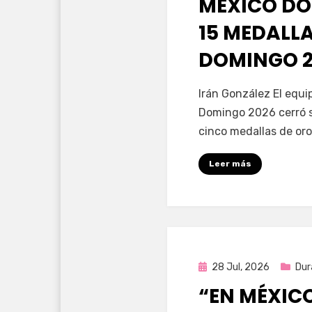
MÉXICO DO
15 MEDALL
DOMINGO 2
por
Fernando Miranda 
Irán González El equ
Domingo 2026 cerró s
cinco medallas de oro
Leer más
Publicada
28 Jul, 2026
Dur
en
“EN MÉXIC