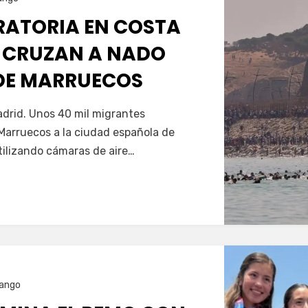
GRATORIA EN COSTA
 CRUZAN A NADO
SDE MARRUECOS
Servín
drid. Unos 40 mil migrantes
Marruecos a la ciudad española de
tilizando cámaras de aire…
ango