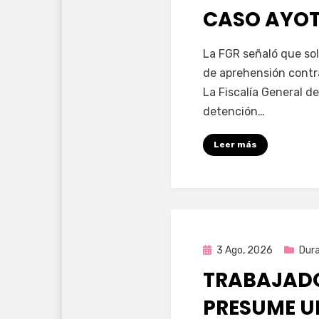
CASO AYO
por
Fernando Miranda 
La FGR señaló que sol
de aprehensión contr
La Fiscalía General de
detención…
Leer más
Publicada
3 Ago, 2026
Dur
en
TRABAJADO
PRESUME U