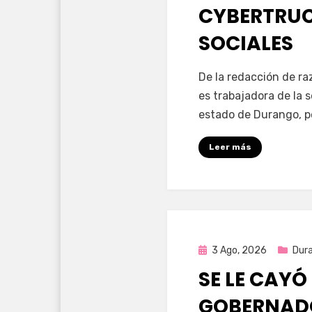
CYBERTRUC
SOCIALES
por
Fernando Miranda 
De la redacción de r
es trabajadora de la 
estado de Durango, p
Leer más
Publicada
3 Ago, 2026
Dur
en
SE LE CAYÓ
GOBERNAD