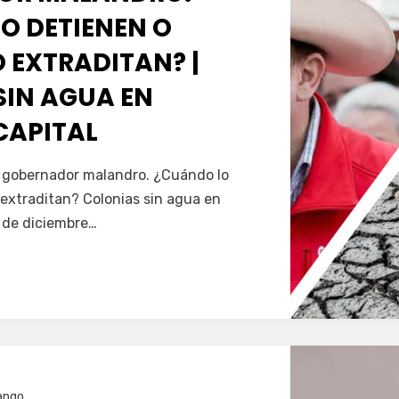
O DETIENEN O
 EXTRADITAN? |
SIN AGUA EN
CAPITAL
Servín
al gobernador malandro. ¿Cuándo lo
extraditan? Colonias sin agua en
5 de diciembre…
ango