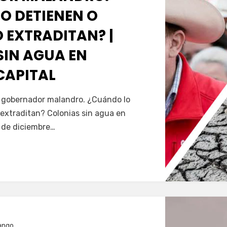
O DETIENEN O
 EXTRADITAN? |
SIN AGUA EN
CAPITAL
Servín
al gobernador malandro. ¿Cuándo lo
extraditan? Colonias sin agua en
5 de diciembre…
ango