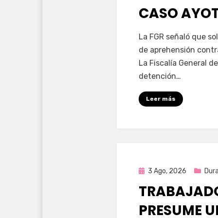
CASO AYO
por
Fernando Miranda 
La FGR señaló que sol
de aprehensión contr
La Fiscalía General de
detención…
Leer más
Publicada
3 Ago, 2026
Dur
en
TRABAJADO
PRESUME U