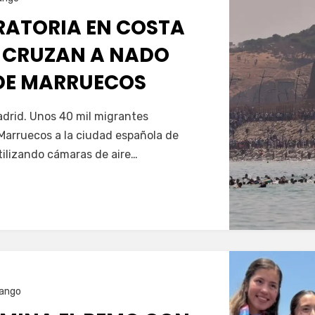
GRATORIA EN COSTA
 CRUZAN A NADO
SDE MARRUECOS
Servín
drid. Unos 40 mil migrantes
Marruecos a la ciudad española de
tilizando cámaras de aire…
ango