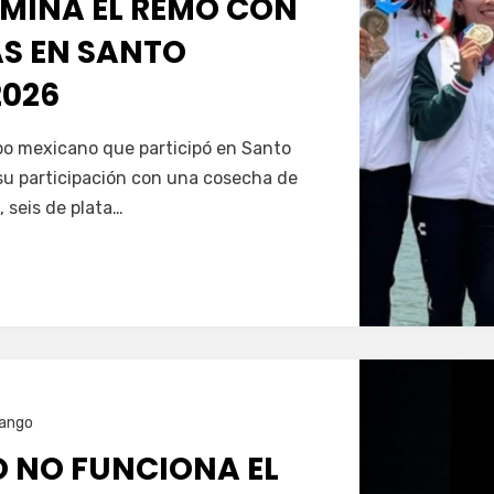
MINA EL REMO CON
AS EN SANTO
026
Servín
ipo mexicano que participó en Santo
u participación con una cosecha de
, seis de plata…
ango
O NO FUNCIONA EL