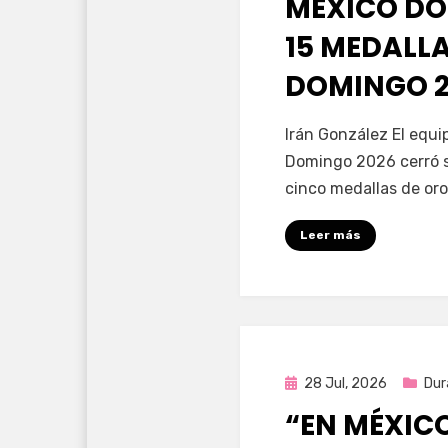
MÉXICO DO
15 MEDALL
DOMINGO 2
por
Fernando Miranda 
Irán González El equ
Domingo 2026 cerró s
cinco medallas de oro
Leer más
Publicada
28 Jul, 2026
Dur
en
“EN MÉXIC