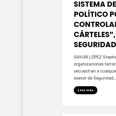
SISTEMA DE
POLÍTICO 
CONTROLAD
CÁRTELES”,
SEGURIDAD
por
Fernando Miranda 
SAYURI LÓPEZ Stephen
organizaciones terror
secuestran a cualqui
asesor de Seguridad
Leer más