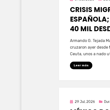
en
CRISIS MI
ESPAÑOLA;
40 MIL DE
por
Fernando Miranda 
Armando G. Tejada Ma
cruzaron ayer desde 
Ceuta, unos a nado u
Leer más
Publicada
29 Jul, 2026
Dur
en