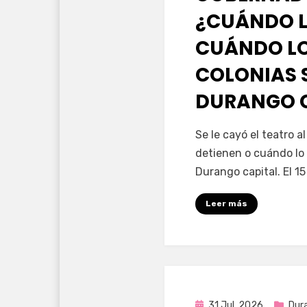
¿CUÁNDO L
CUÁNDO LO
COLONIAS 
DURANGO 
por
Fernando Miranda 
Se le cayó el teatro 
detienen o cuándo lo 
Durango capital. El 1
Leer más
Publicada
31 Jul, 2026
Dur