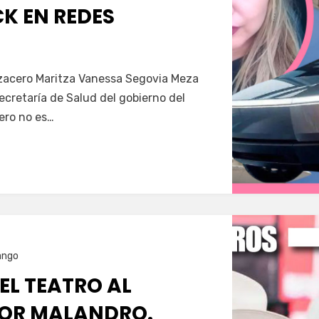
K EN REDES
Servín
azacero Maritza Vanessa Segovia Meza
secretaría de Salud del gobierno del
ero no es…
ango
 EL TEATRO AL
OR MALANDRO.