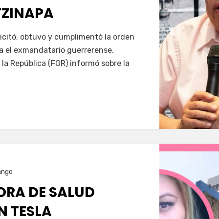
TZINAPA
Servín
icitó, obtuvo y cumplimentó la orden
a el exmandatario guerrerense.
 la República (FGR) informó sobre la
ango
RA DE SALUD
N TESLA