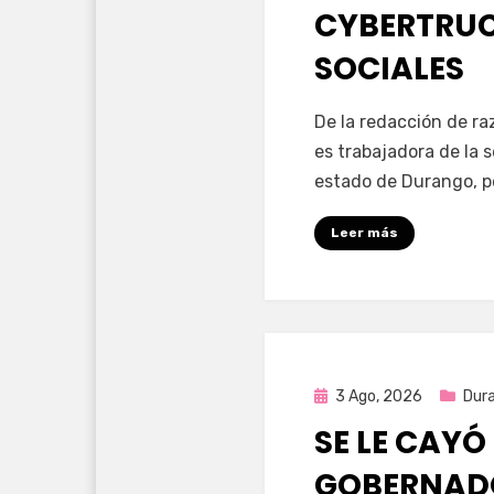
CYBERTRUC
SOCIALES
por
Fernando Miranda 
De la redacción de r
es trabajadora de la 
estado de Durango, p
Leer más
Publicada
3 Ago, 2026
Dur
en
SE LE CAYÓ
GOBERNAD