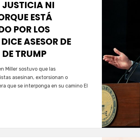
 JUSTICIA NI
PORQUE ESTÁ
O POR LOS
 DICE ASESOR DE
 DE TRUMP
Servín
 Miller sostuvo que las
istas asesinan, extorsionan o
era que se interponga en su camino El
…