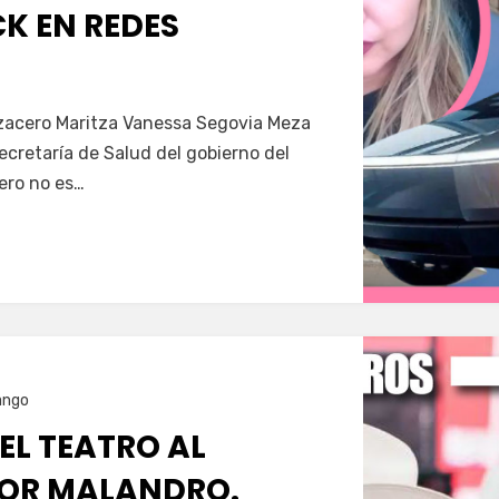
K EN REDES
Servín
azacero Maritza Vanessa Segovia Meza
secretaría de Salud del gobierno del
ero no es…
ango
 EL TEATRO AL
OR MALANDRO.