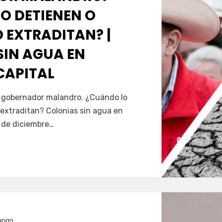
O DETIENEN O
 EXTRADITAN? |
SIN AGUA EN
CAPITAL
Servín
al gobernador malandro. ¿Cuándo lo
extraditan? Colonias sin agua en
5 de diciembre…
ango