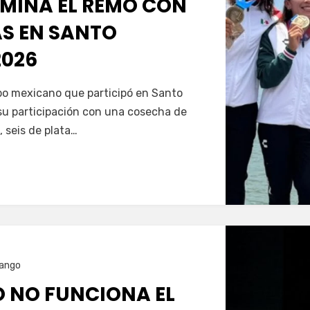
MINA EL REMO CON
AS EN SANTO
026
Servín
ipo mexicano que participó en Santo
u participación con una cosecha de
, seis de plata…
ango
O NO FUNCIONA EL