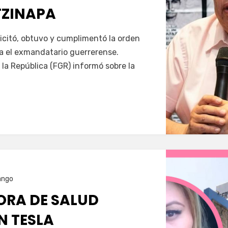
TZINAPA
Servín
icitó, obtuvo y cumplimentó la orden
a el exmandatario guerrerense.
 la República (FGR) informó sobre la
ango
RA DE SALUD
N TESLA