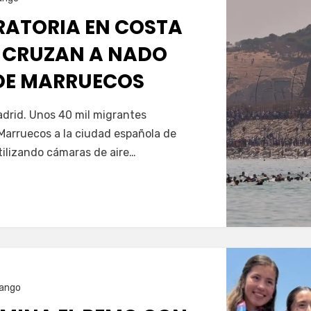
GRATORIA EN COSTA
 CRUZAN A NADO
SDE MARRUECOS
Servín
drid. Unos 40 mil migrantes
Marruecos a la ciudad española de
tilizando cámaras de aire…
ango