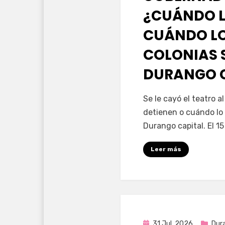
¿CUÁNDO L
CUÁNDO LO
COLONIAS 
DURANGO 
por
Fernando Miranda 
Se le cayó el teatro 
detienen o cuándo lo 
Durango capital. El 1
Leer más
Publicada
31 Jul, 2026
Dur