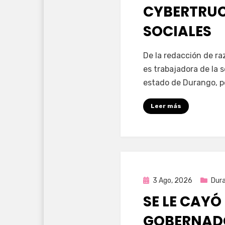
CYBERTRUC
SOCIALES
por
Fernando Miranda 
De la redacción de r
es trabajadora de la 
estado de Durango, p
Leer más
Publicada
3 Ago, 2026
Dur
en
SE LE CAYÓ
GOBERNAD