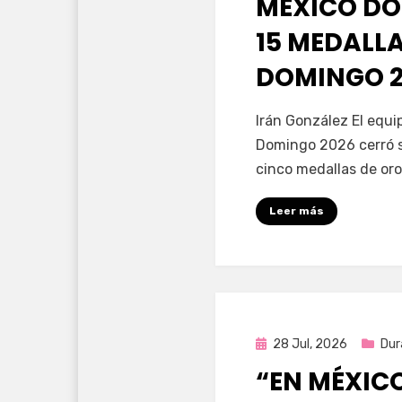
MÉXICO DO
15 MEDALL
DOMINGO 2
por
Fernando Miranda 
Irán González El equ
Domingo 2026 cerró s
cinco medallas de oro
Leer más
Publicada
28 Jul, 2026
Dur
en
“EN MÉXIC