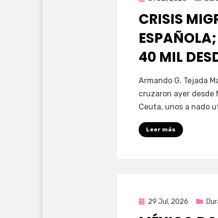
en
CRISIS MI
ESPAÑOLA;
40 MIL DE
por
Fernando Miranda 
Armando G. Tejada Ma
cruzaron ayer desde 
Ceuta, unos a nado u
Leer más
Publicada
29 Jul, 2026
Dur
en