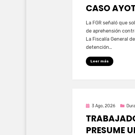
CASO AYO
por
Fernando Miranda 
La FGR señaló que sol
de aprehensión contr
La Fiscalía General de
detención…
Leer más
Publicada
3 Ago, 2026
Dur
en
TRABAJADO
PRESUME U