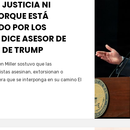
 JUSTICIA NI
PORQUE ESTÁ
O POR LOS
 DICE ASESOR DE
 DE TRUMP
Servín
 Miller sostuvo que las
istas asesinan, extorsionan o
era que se interponga en su camino El
…