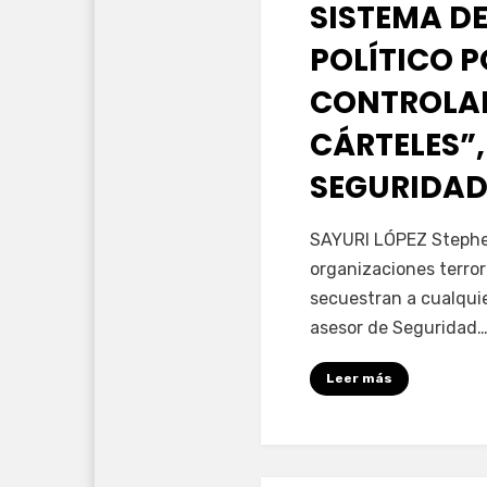
SISTEMA DE
POLÍTICO 
CONTROLAD
CÁRTELES”,
SEGURIDAD
por
Fernando Miranda 
SAYURI LÓPEZ Stephen
organizaciones terror
secuestran a cualqui
asesor de Seguridad
Leer más