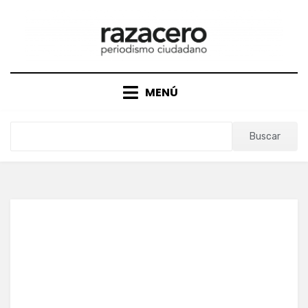
Saltar
al
contenido
MENÚ
Buscar