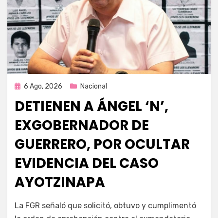
Publicada
6 Ago, 2026
Nacional
en
DETIENEN A ÁNGEL ‘N’,
EXGOBERNADOR DE
GUERRERO, POR OCULTAR
EVIDENCIA DEL CASO
AYOTZINAPA
por
Fernando Miranda Servín
La FGR señaló que solicitó, obtuvo y cumplimentó