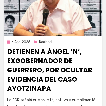
Publicada
6 Ago, 2026
Nacional
en
DETIENEN A ÁNGEL ‘N’,
EXGOBERNADOR DE
GUERRERO, POR OCULTAR
EVIDENCIA DEL CASO
AYOTZINAPA
por
Fernando Miranda Servín
La FGR señaló que solicitó, obtuvo y cumplimentó