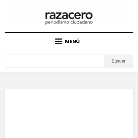
Saltar
al
contenido
MENÚ
Buscar