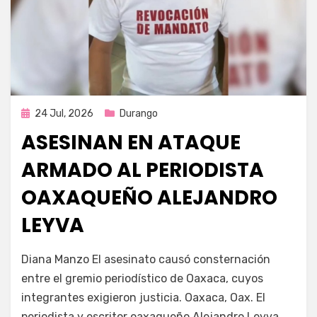
Publicada
24 Jul, 2026
Durango
en
ASESINAN EN ATAQUE
ARMADO AL PERIODISTA
OAXAQUEÑO ALEJANDRO
LEYVA
por
Fernando Miranda Servín
Diana Manzo El asesinato causó consternación
entre el gremio periodístico de Oaxaca, cuyos
integrantes exigieron justicia. Oaxaca, Oax. El
periodista y escritor oaxaqueño Alejandro Leyva,