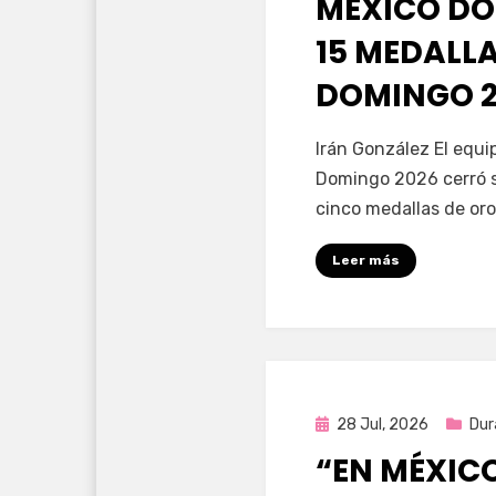
MÉXICO DO
15 MEDALL
DOMINGO 2
por
Fernando Miranda 
Irán González El equ
Domingo 2026 cerró s
cinco medallas de oro
Leer más
Publicada
28 Jul, 2026
Dur
en
“EN MÉXIC