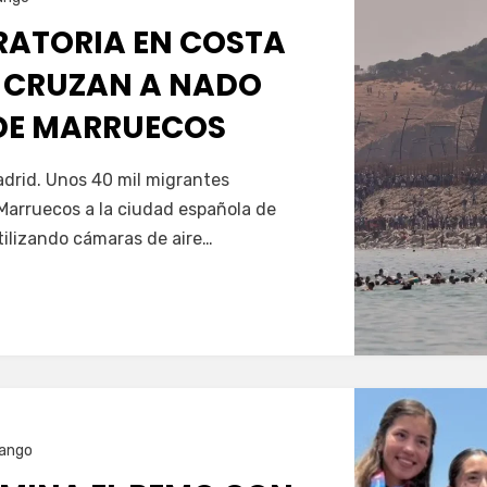
GRATORIA EN COSTA
 CRUZAN A NADO
SDE MARRUECOS
Servín
drid. Unos 40 mil migrantes
Marruecos a la ciudad española de
tilizando cámaras de aire…
ango