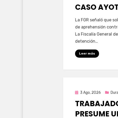
CASO AYO
por
Fernando Miranda 
La FGR señaló que sol
de aprehensión contr
La Fiscalía General de
detención…
Leer más
Publicada
3 Ago, 2026
Dur
en
TRABAJADO
PRESUME U