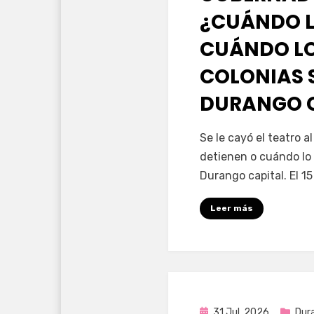
¿CUÁNDO L
CUÁNDO LO
COLONIAS 
DURANGO 
por
Fernando Miranda 
Se le cayó el teatro 
detienen o cuándo lo 
Durango capital. El 1
Leer más
Publicada
31 Jul, 2026
Dur