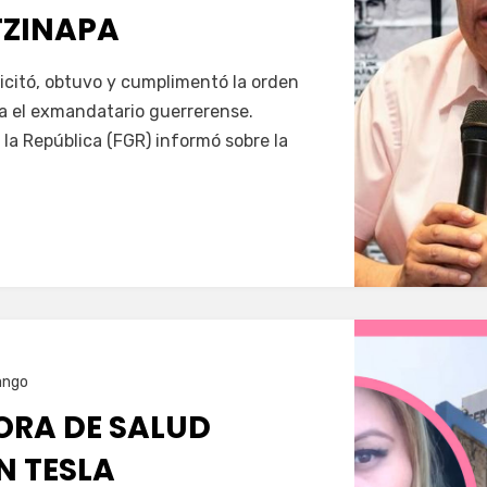
TZINAPA
Servín
icitó, obtuvo y cumplimentó la orden
a el exmandatario guerrerense.
 la República (FGR) informó sobre la
ango
RA DE SALUD
N TESLA