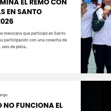
MINA EL REMO CON
AS EN SANTO
026
Servín
ipo mexicano que participó en Santo
u participación con una cosecha de
, seis de plata…
ango
O NO FUNCIONA EL