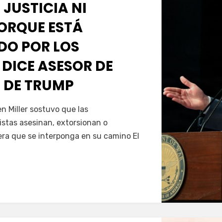
 JUSTICIA NI
PORQUE ESTÁ
O POR LOS
 DICE ASESOR DE
 DE TRUMP
Servín
 Miller sostuvo que las
istas asesinan, extorsionan o
era que se interponga en su camino El
…