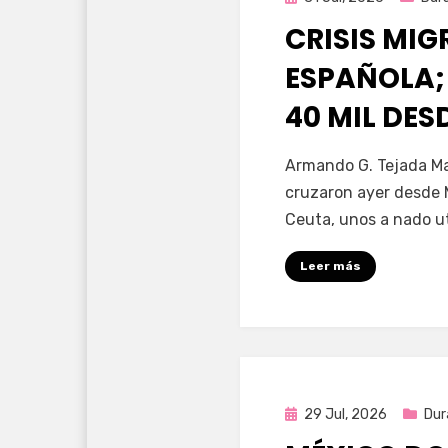
en
CRISIS MI
ESPAÑOLA;
40 MIL DE
por
Fernando Miranda 
Armando G. Tejada Ma
cruzaron ayer desde 
Ceuta, unos a nado u
Leer más
Publicada
29 Jul, 2026
Dur
en