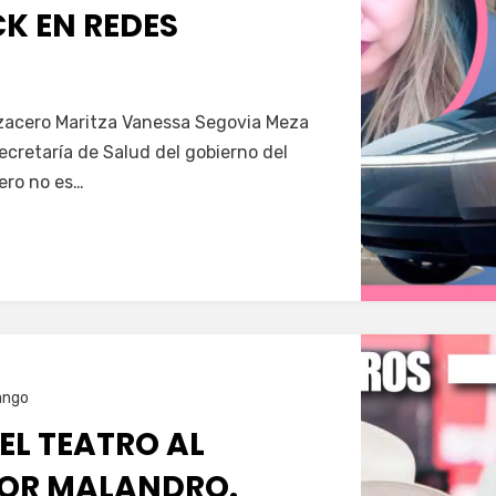
K EN REDES
Servín
azacero Maritza Vanessa Segovia Meza
secretaría de Salud del gobierno del
ero no es…
ango
 EL TEATRO AL
OR MALANDRO.