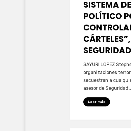
SISTEMA DE
POLÍTICO 
CONTROLAD
CÁRTELES”,
SEGURIDAD
por
Fernando Miranda 
SAYURI LÓPEZ Stephen
organizaciones terror
secuestran a cualqui
asesor de Seguridad
Leer más