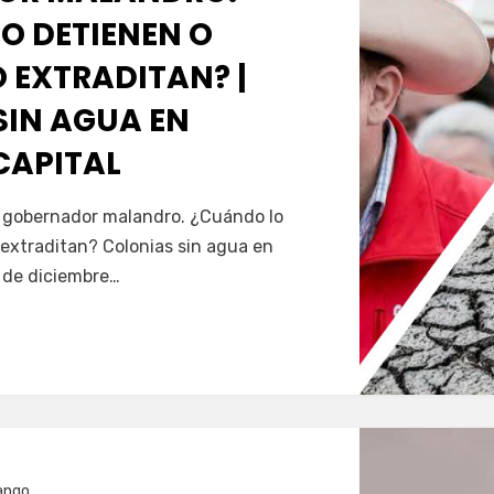
O DETIENEN O
 EXTRADITAN? |
SIN AGUA EN
CAPITAL
Servín
al gobernador malandro. ¿Cuándo lo
extraditan? Colonias sin agua en
5 de diciembre…
ango