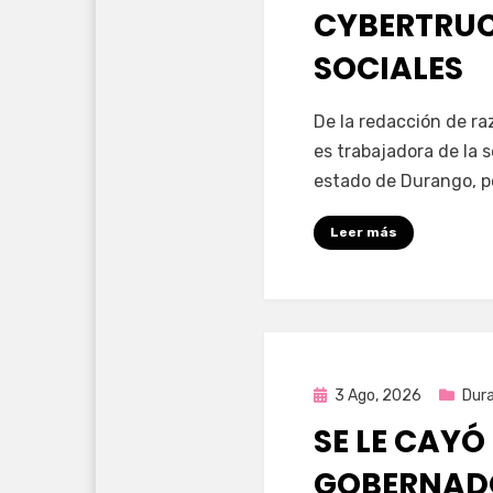
CYBERTRUC
SOCIALES
por
Fernando Miranda 
De la redacción de r
es trabajadora de la 
estado de Durango, p
Leer más
Publicada
3 Ago, 2026
Dur
en
SE LE CAYÓ
GOBERNAD