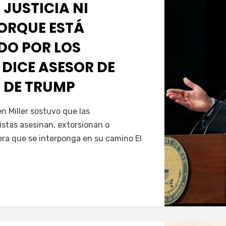
 JUSTICIA NI
PORQUE ESTÁ
O POR LOS
 DICE ASESOR DE
 DE TRUMP
Servín
 Miller sostuvo que las
istas asesinan, extorsionan o
era que se interponga en su camino El
…