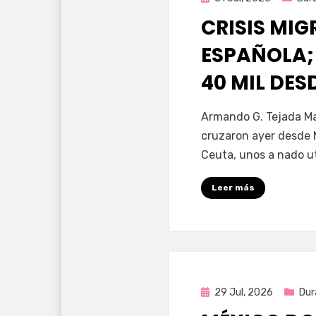
en
CRISIS MI
ESPAÑOLA;
40 MIL DE
por
Fernando Miranda 
Armando G. Tejada Ma
cruzaron ayer desde 
Ceuta, unos a nado u
Leer más
Publicada
29 Jul, 2026
Dur
en