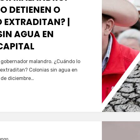
O DETIENEN O
 EXTRADITAN? |
SIN AGUA EN
CAPITAL
Servín
al gobernador malandro. ¿Cuándo lo
extraditan? Colonias sin agua en
5 de diciembre…
ango