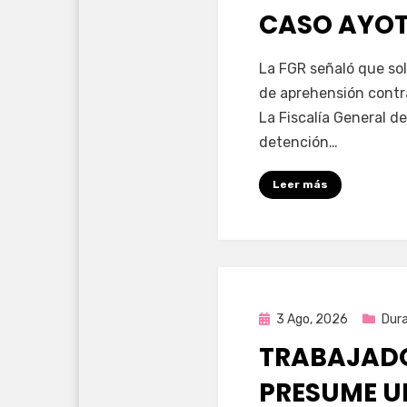
CASO AYO
por
Fernando Miranda 
La FGR señaló que sol
de aprehensión contr
La Fiscalía General de
detención…
Leer más
Publicada
3 Ago, 2026
Dur
en
TRABAJADO
PRESUME U