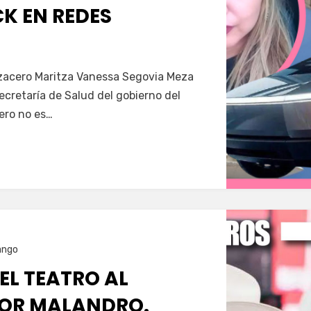
K EN REDES
Servín
azacero Maritza Vanessa Segovia Meza
secretaría de Salud del gobierno del
ero no es…
ango
 EL TEATRO AL
OR MALANDRO.