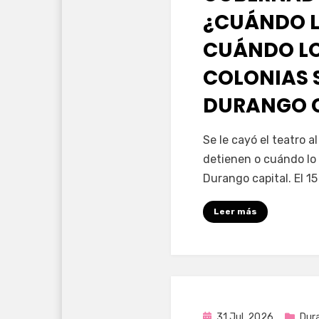
¿CUÁNDO L
CUÁNDO LO
COLONIAS 
DURANGO 
por
Fernando Miranda 
Se le cayó el teatro 
detienen o cuándo lo 
Durango capital. El 1
Leer más
Publicada
31 Jul, 2026
Dur