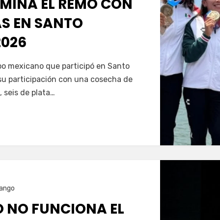
MINA EL REMO CON
AS EN SANTO
026
Servín
ipo mexicano que participó en Santo
u participación con una cosecha de
, seis de plata…
ango
O NO FUNCIONA EL