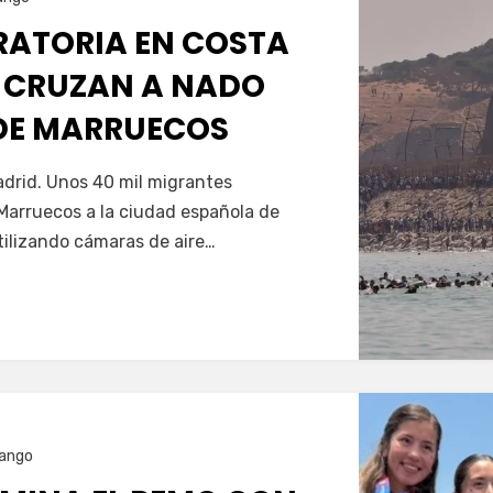
GRATORIA EN COSTA
 CRUZAN A NADO
SDE MARRUECOS
Servín
drid. Unos 40 mil migrantes
Marruecos a la ciudad española de
tilizando cámaras de aire…
ango