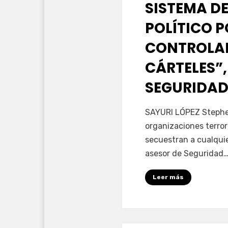
SISTEMA DE
POLÍTICO 
CONTROLAD
CÁRTELES”,
SEGURIDAD
por
Fernando Miranda 
SAYURI LÓPEZ Stephen
organizaciones terror
secuestran a cualqui
asesor de Seguridad
Leer más