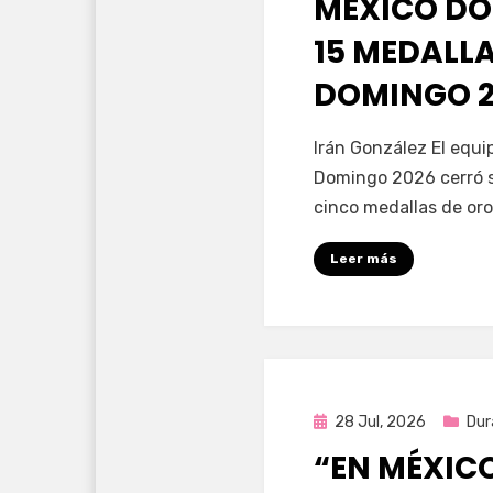
MÉXICO DO
15 MEDALL
DOMINGO 2
por
Fernando Miranda 
Irán González El equ
Domingo 2026 cerró s
cinco medallas de oro
Leer más
Publicada
28 Jul, 2026
Dur
en
“EN MÉXIC