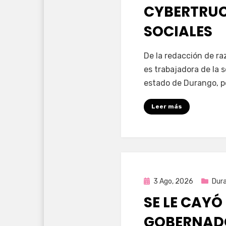
CYBERTRUC
SOCIALES
por
Fernando Miranda 
De la redacción de r
es trabajadora de la 
estado de Durango, p
Leer más
Publicada
3 Ago, 2026
Dur
en
SE LE CAYÓ
GOBERNAD