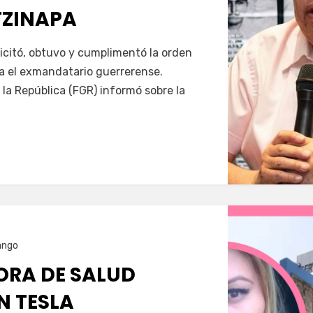
TZINAPA
Servín
icitó, obtuvo y cumplimentó la orden
a el exmandatario guerrerense.
 la República (FGR) informó sobre la
ango
RA DE SALUD
N TESLA