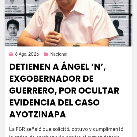
Publicada
6 Ago, 2026
Nacional
en
DETIENEN A ÁNGEL ‘N’,
EXGOBERNADOR DE
GUERRERO, POR OCULTAR
EVIDENCIA DEL CASO
AYOTZINAPA
por
Fernando Miranda Servín
La FGR señaló que solicitó, obtuvo y cumplimentó