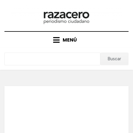
Saltar
al
contenido
MENÚ
Buscar