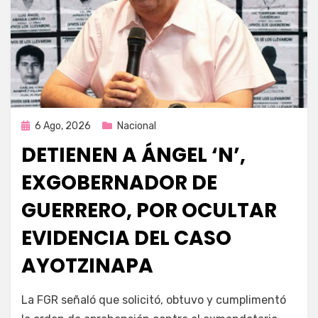
Publicada
6 Ago, 2026
Nacional
en
DETIENEN A ÁNGEL ‘N’,
EXGOBERNADOR DE
GUERRERO, POR OCULTAR
EVIDENCIA DEL CASO
AYOTZINAPA
por
Fernando Miranda Servín
La FGR señaló que solicitó, obtuvo y cumplimentó