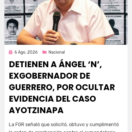
Publicada
6 Ago, 2026
Nacional
en
DETIENEN A ÁNGEL ‘N’,
EXGOBERNADOR DE
GUERRERO, POR OCULTAR
EVIDENCIA DEL CASO
AYOTZINAPA
por
Fernando Miranda Servín
La FGR señaló que solicitó, obtuvo y cumplimentó