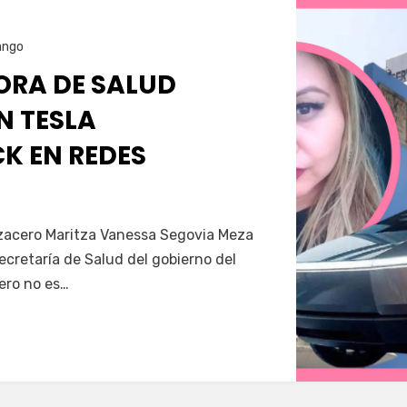
ango
RA DE SALUD
N TESLA
K EN REDES
Servín
azacero Maritza Vanessa Segovia Meza
secretaría de Salud del gobierno del
ero no es…