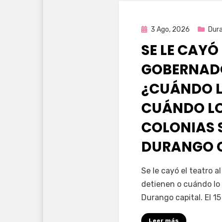
Publicada
3 Ago, 2026
Dur
en
SE LE CAYÓ
GOBERNAD
¿CUÁNDO L
CUÁNDO LO
COLONIAS 
DURANGO 
por
Fernando Miranda 
Se le cayó el teatro 
detienen o cuándo lo 
Durango capital. El 1
Leer más