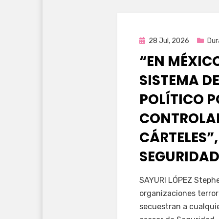
Publicada
28 Jul, 2026
Dur
en
“EN MÉXIC
SISTEMA DE
POLÍTICO 
CONTROLAD
CÁRTELES”,
SEGURIDAD
por
Fernando Miranda 
SAYURI LÓPEZ Stephen
organizaciones terror
secuestran a cualqui