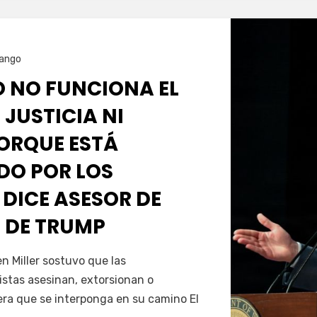
ango
O NO FUNCIONA EL
 JUSTICIA NI
PORQUE ESTÁ
O POR LOS
 DICE ASESOR DE
 DE TRUMP
Servín
 Miller sostuvo que las
istas asesinan, extorsionan o
era que se interponga en su camino El