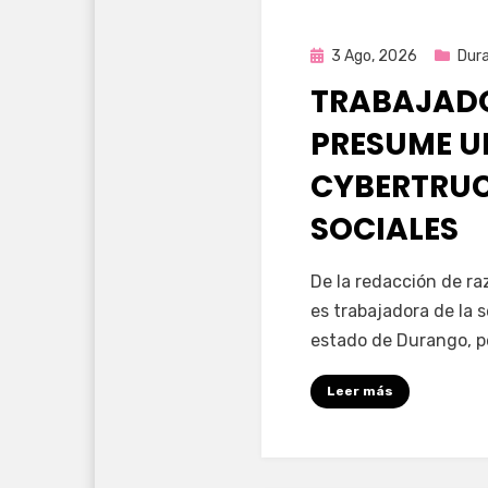
Publicada
3 Ago, 2026
Dur
en
TRABAJADO
PRESUME U
CYBERTRUC
SOCIALES
por
Fernando Miranda 
De la redacción de r
es trabajadora de la 
estado de Durango, p
Leer más