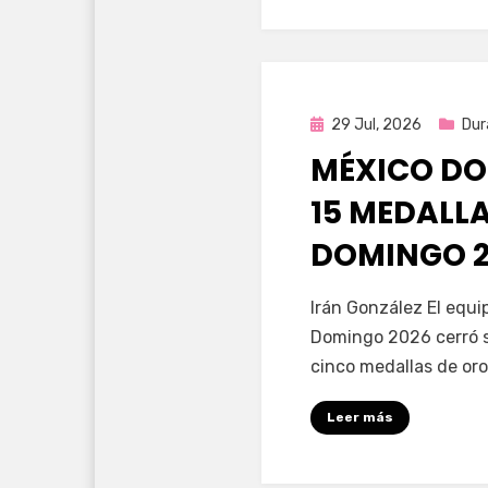
Publicada
29 Jul, 2026
Dur
en
MÉXICO DO
15 MEDALL
DOMINGO 2
por
Fernando Miranda 
Irán González El equ
Domingo 2026 cerró s
cinco medallas de oro
Leer más