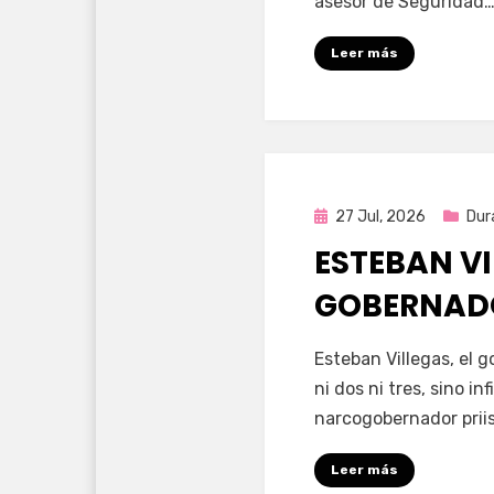
asesor de Seguridad
Leer más
Publicada
27 Jul, 2026
Dur
en
ESTEBAN VI
GOBERNAD
por
Fernando Miranda 
Esteban Villegas, el 
ni dos ni tres, sino i
narcogobernador priis
Leer más