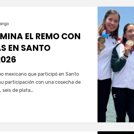
ango
MINA EL REMO CON
AS EN SANTO
026
Servín
ipo mexicano que participó en Santo
u participación con una cosecha de
, seis de plata…