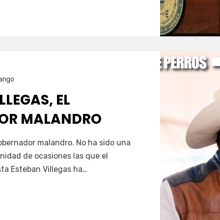
ango
LLEGAS, EL
OR MALANDRO
Servín
gobernador malandro. No ha sido una
nfinidad de ocasiones las que el
ta Esteban Villegas ha…