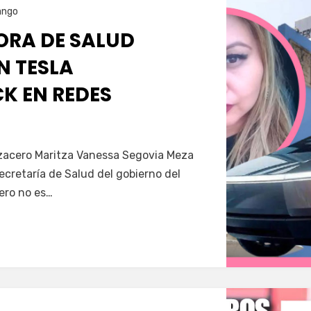
ango
RA DE SALUD
N TESLA
K EN REDES
Servín
azacero Maritza Vanessa Segovia Meza
secretaría de Salud del gobierno del
ero no es…