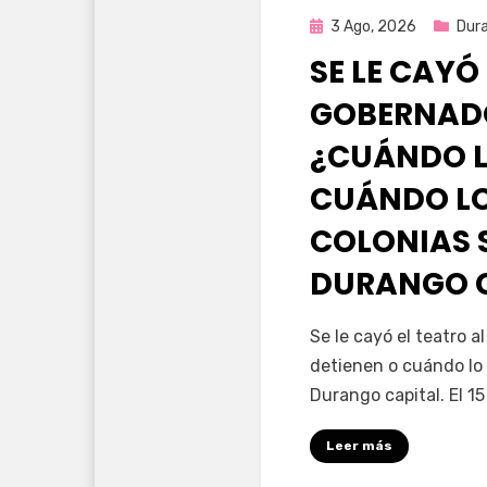
Publicada
3 Ago, 2026
Dur
en
SE LE CAYÓ
GOBERNAD
¿CUÁNDO L
CUÁNDO LO
COLONIAS 
DURANGO 
por
Fernando Miranda 
Se le cayó el teatro 
detienen o cuándo lo 
Durango capital. El 1
Leer más