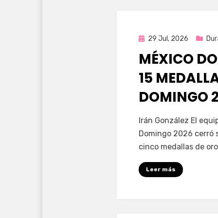
Publicada
29 Jul, 2026
Dur
en
MÉXICO DO
15 MEDALL
DOMINGO 2
por
Fernando Miranda 
Irán González El equ
Domingo 2026 cerró s
cinco medallas de oro
Leer más