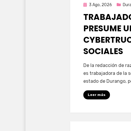
Publicada
3 Ago, 2026
Dur
en
TRABAJADO
PRESUME U
CYBERTRUC
SOCIALES
por
Fernando Miranda 
De la redacción de r
es trabajadora de la 
estado de Durango, p
Leer más