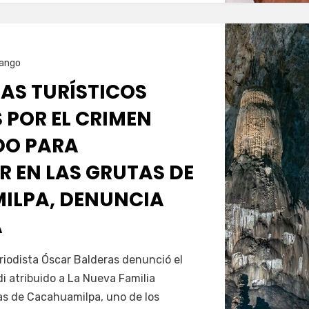
ango
ÍAS TURÍSTICOS
 POR EL CRIMEN
DO PARA
R EN LAS GRUTAS DE
ILPA, DENUNCIA
A
Servín
riodista Óscar Balderas denunció el
 atribuido a La Nueva Familia
s de Cacahuamilpa, uno de los