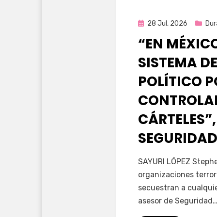
Publicada
28 Jul, 2026
Dur
en
“EN MÉXIC
SISTEMA DE
POLÍTICO 
CONTROLAD
CÁRTELES”,
SEGURIDAD
por
Fernando Miranda 
SAYURI LÓPEZ Stephen
organizaciones terror
secuestran a cualqui
asesor de Seguridad