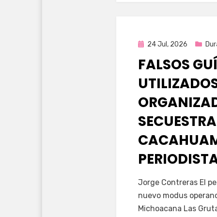
Publicada
24 Jul, 2026
Dur
en
FALSOS GU
UTILIZADOS
ORGANIZA
SECUESTRA
CACAHUAM
PERIODIST
por
Fernando Miranda 
Jorge Contreras El pe
nuevo modus operandi
Michoacana Las Gruta