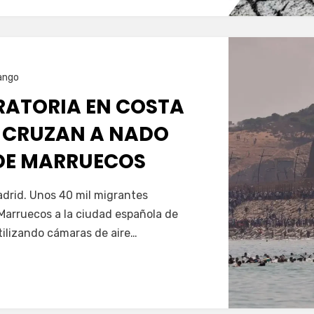
ango
GRATORIA EN COSTA
 CRUZAN A NADO
SDE MARRUECOS
Servín
drid. Unos 40 mil migrantes
Marruecos a la ciudad española de
tilizando cámaras de aire…