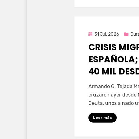
Publicada
31 Jul, 2026
Dur
en
CRISIS MI
ESPAÑOLA;
40 MIL DE
por
Fernando Miranda 
Armando G. Tejada Ma
cruzaron ayer desde 
Ceuta, unos a nado u
Leer más