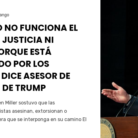
ango
O NO FUNCIONA EL
 JUSTICIA NI
PORQUE ESTÁ
O POR LOS
 DICE ASESOR DE
 DE TRUMP
Servín
 Miller sostuvo que las
istas asesinan, extorsionan o
era que se interponga en su camino El
…