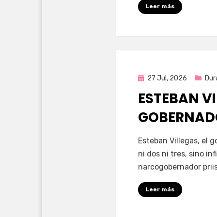
Leer más
Publicada
27 Jul, 2026
Dur
en
ESTEBAN VI
GOBERNAD
por
Fernando Miranda 
Esteban Villegas, el 
ni dos ni tres, sino i
narcogobernador priis
Leer más