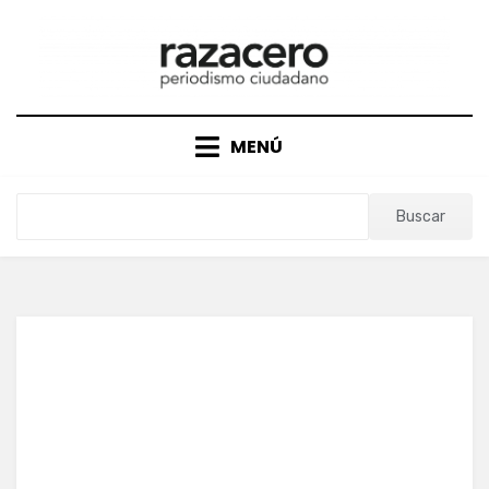
Saltar
al
contenido
MENÚ
Buscar