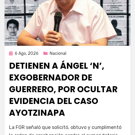
Publicada
6 Ago, 2026
Nacional
en
DETIENEN A ÁNGEL ‘N’,
EXGOBERNADOR DE
GUERRERO, POR OCULTAR
EVIDENCIA DEL CASO
AYOTZINAPA
por
Fernando Miranda Servín
La FGR señaló que solicitó, obtuvo y cumplimentó