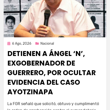
Publicada
6 Ago, 2026
Nacional
en
DETIENEN A ÁNGEL ‘N’,
EXGOBERNADOR DE
GUERRERO, POR OCULTAR
EVIDENCIA DEL CASO
AYOTZINAPA
por
Fernando Miranda Servín
La FGR señaló que solicitó, obtuvo y cumplimentó