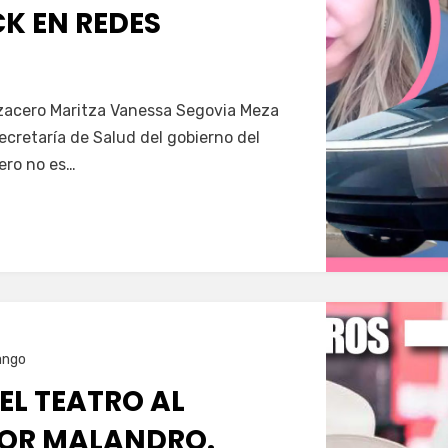
K EN REDES
Servín
azacero Maritza Vanessa Segovia Meza
secretaría de Salud del gobierno del
ero no es…
ango
 EL TEATRO AL
OR MALANDRO.