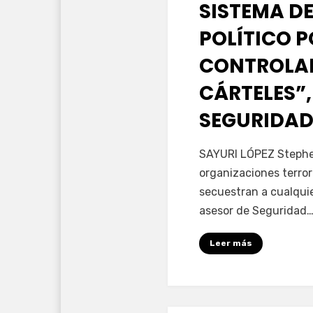
SISTEMA DE
POLÍTICO 
CONTROLAD
CÁRTELES”,
SEGURIDAD
por
Fernando Miranda 
SAYURI LÓPEZ Stephen
organizaciones terror
secuestran a cualqui
asesor de Seguridad
Leer más