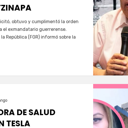
TZINAPA
Servín
icitó, obtuvo y cumplimentó la orden
a el exmandatario guerrerense.
 la República (FGR) informó sobre la
ango
RA DE SALUD
N TESLA