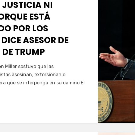
 JUSTICIA NI
PORQUE ESTÁ
O POR LOS
 DICE ASESOR DE
 DE TRUMP
Servín
 Miller sostuvo que las
istas asesinan, extorsionan o
era que se interponga en su camino El
…