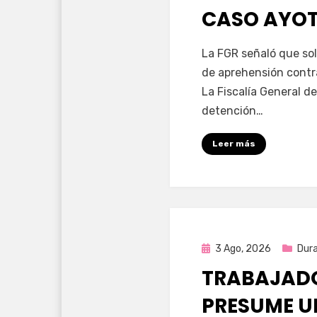
CASO AYO
por
Fernando Miranda 
La FGR señaló que sol
de aprehensión contr
La Fiscalía General de
detención…
Leer más
Publicada
3 Ago, 2026
Dur
en
TRABAJADO
PRESUME U