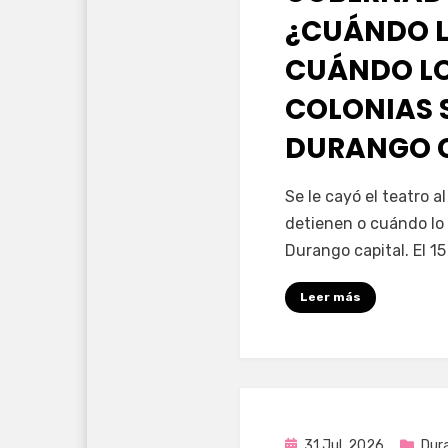
¿CUÁNDO L
CUÁNDO LO
COLONIAS 
DURANGO 
por
Fernando Miranda 
Se le cayó el teatro 
detienen o cuándo lo 
Durango capital. El 1
Leer más
Publicada
31 Jul, 2026
Dur