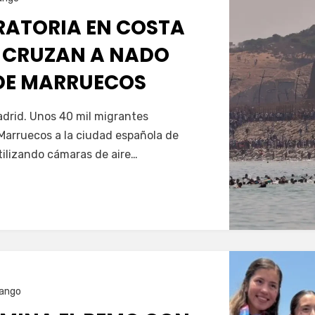
GRATORIA EN COSTA
 CRUZAN A NADO
SDE MARRUECOS
Servín
drid. Unos 40 mil migrantes
Marruecos a la ciudad española de
tilizando cámaras de aire…
ango