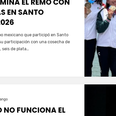
MINA EL REMO CON
AS EN SANTO
026
Servín
ipo mexicano que participó en Santo
u participación con una cosecha de
, seis de plata…
ango
O NO FUNCIONA EL