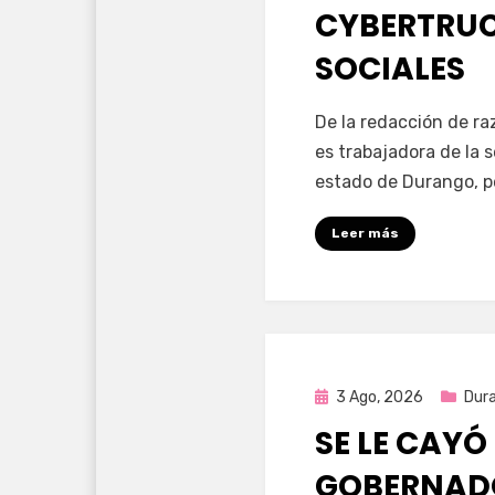
CYBERTRUC
SOCIALES
por
Fernando Miranda 
De la redacción de r
es trabajadora de la 
estado de Durango, p
Leer más
Publicada
3 Ago, 2026
Dur
en
SE LE CAYÓ
GOBERNAD