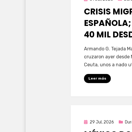
en
CRISIS MI
ESPAÑOLA;
40 MIL DE
por
Fernando Miranda 
Armando G. Tejada Ma
cruzaron ayer desde 
Ceuta, unos a nado u
Leer más
Publicada
29 Jul, 2026
Dur
en