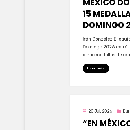
MÉXICO DO
15 MEDALL
DOMINGO 2
por
Fernando Miranda 
Irán González El equ
Domingo 2026 cerró s
cinco medallas de oro
Leer más
Publicada
28 Jul, 2026
Dur
en
“EN MÉXIC