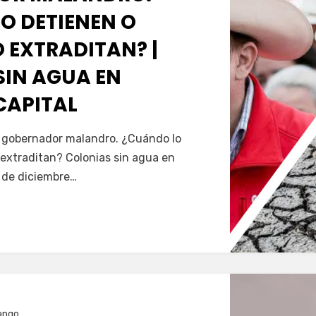
O DETIENEN O
 EXTRADITAN? |
SIN AGUA EN
CAPITAL
Servín
al gobernador malandro. ¿Cuándo lo
extraditan? Colonias sin agua en
5 de diciembre…
ango