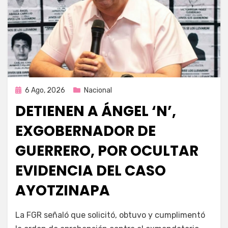
Publicada
6 Ago, 2026
Nacional
en
DETIENEN A ÁNGEL ‘N’,
EXGOBERNADOR DE
GUERRERO, POR OCULTAR
EVIDENCIA DEL CASO
AYOTZINAPA
por
Fernando Miranda Servín
La FGR señaló que solicitó, obtuvo y cumplimentó