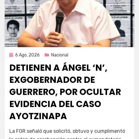
Publicada
6 Ago, 2026
Nacional
en
DETIENEN A ÁNGEL ‘N’,
EXGOBERNADOR DE
GUERRERO, POR OCULTAR
EVIDENCIA DEL CASO
AYOTZINAPA
por
Fernando Miranda Servín
La FGR señaló que solicitó, obtuvo y cumplimentó