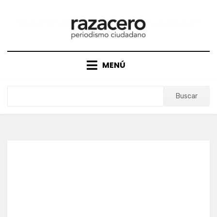
Saltar
al
contenido
MENÚ
Buscar