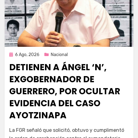
Publicada
6 Ago, 2026
Nacional
en
DETIENEN A ÁNGEL ‘N’,
EXGOBERNADOR DE
GUERRERO, POR OCULTAR
EVIDENCIA DEL CASO
AYOTZINAPA
por
Fernando Miranda Servín
La FGR señaló que solicitó, obtuvo y cumplimentó