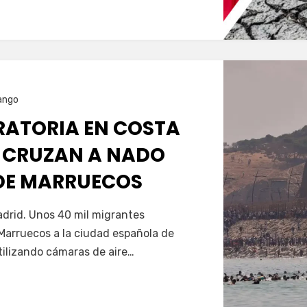
ango
GRATORIA EN COSTA
 CRUZAN A NADO
SDE MARRUECOS
Servín
drid. Unos 40 mil migrantes
Marruecos a la ciudad española de
tilizando cámaras de aire…