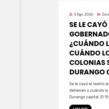
Publicada
3 Ago, 2026
Dur
en
SE LE CAYÓ
GOBERNAD
¿CUÁNDO L
CUÁNDO LO
COLONIAS 
DURANGO 
por
Fernando Miranda 
Se le cayó el teatro 
detienen o cuándo lo 
Durango capital. El 1
Leer más