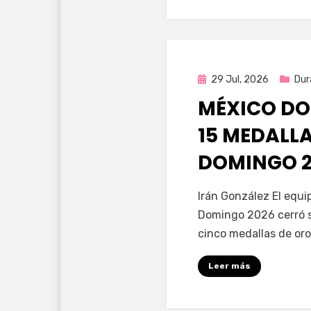
Publicada
29 Jul, 2026
Dur
en
MÉXICO DO
15 MEDALL
DOMINGO 2
por
Fernando Miranda 
Irán González El equ
Domingo 2026 cerró s
cinco medallas de oro
Leer más