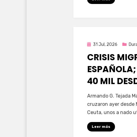
Publicada
31 Jul, 2026
Dur
en
CRISIS MI
ESPAÑOLA;
40 MIL DE
por
Fernando Miranda 
Armando G. Tejada Ma
cruzaron ayer desde 
Ceuta, unos a nado u
Leer más