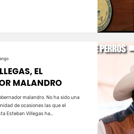
…
ango
LLEGAS, EL
OR MALANDRO
Servín
gobernador malandro. No ha sido una
nfinidad de ocasiones las que el
ta Esteban Villegas ha…