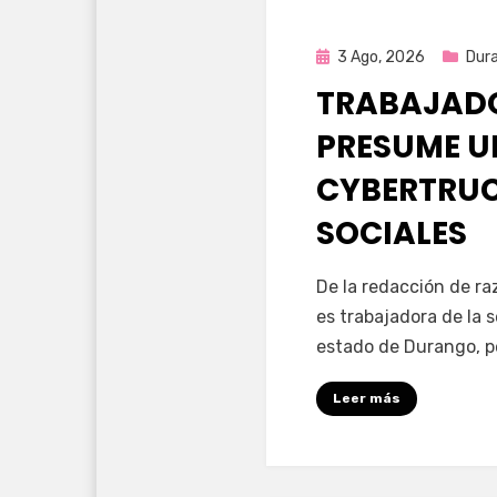
Publicada
3 Ago, 2026
Dur
en
TRABAJADO
PRESUME U
CYBERTRUC
SOCIALES
por
Fernando Miranda 
De la redacción de r
es trabajadora de la 
estado de Durango, p
Leer más