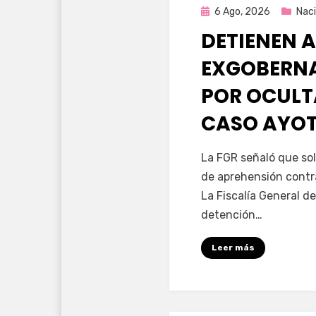
Publicada
6 Ago, 2026
Naci
en
DETIENEN A
EXGOBERNA
POR OCULT
CASO AYO
por
Fernando Miranda 
La FGR señaló que sol
de aprehensión contr
La Fiscalía General de
detención…
Leer más