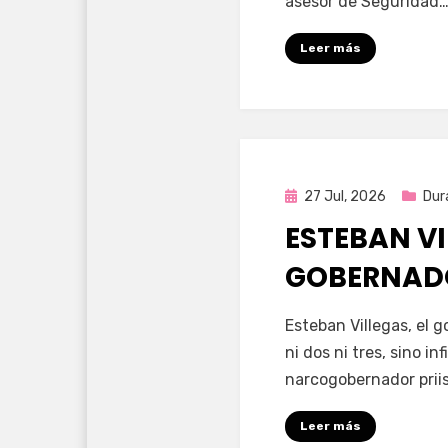
asesor de Seguridad
Leer más
Publicada
27 Jul, 2026
Dur
en
ESTEBAN VI
GOBERNAD
por
Fernando Miranda 
Esteban Villegas, el 
ni dos ni tres, sino i
narcogobernador priis
Leer más