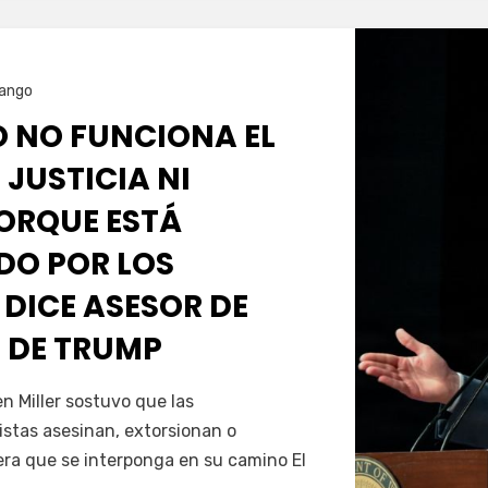
ango
O NO FUNCIONA EL
 JUSTICIA NI
PORQUE ESTÁ
O POR LOS
 DICE ASESOR DE
 DE TRUMP
Servín
 Miller sostuvo que las
istas asesinan, extorsionan o
era que se interponga en su camino El