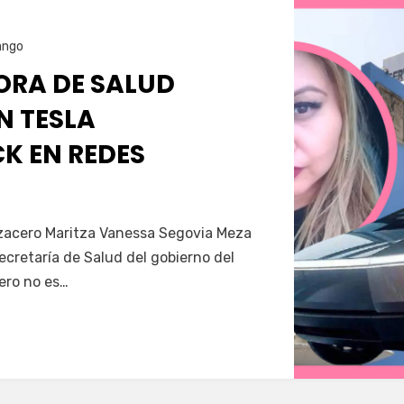
ango
RA DE SALUD
N TESLA
K EN REDES
Servín
azacero Maritza Vanessa Segovia Meza
secretaría de Salud del gobierno del
ero no es…