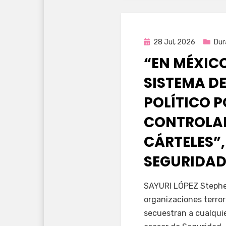
Publicada
28 Jul, 2026
Dur
en
“EN MÉXIC
SISTEMA DE
POLÍTICO 
CONTROLAD
CÁRTELES”,
SEGURIDAD
por
Fernando Miranda 
SAYURI LÓPEZ Stephen
organizaciones terror
secuestran a cualqui