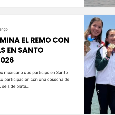
ango
MINA EL REMO CON
AS EN SANTO
026
Servín
ipo mexicano que participó en Santo
u participación con una cosecha de
, seis de plata…