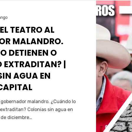
ango
 EL TEATRO AL
OR MALANDRO.
O DETIENEN O
 EXTRADITAN? |
SIN AGUA EN
CAPITAL
Servín
al gobernador malandro. ¿Cuándo lo
extraditan? Colonias sin agua en
5 de diciembre…