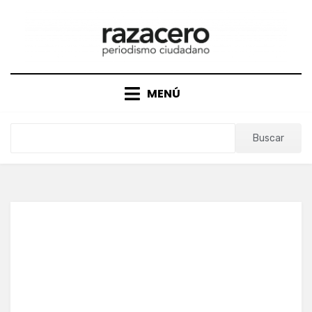
Saltar
al
contenido
MENÚ
Buscar