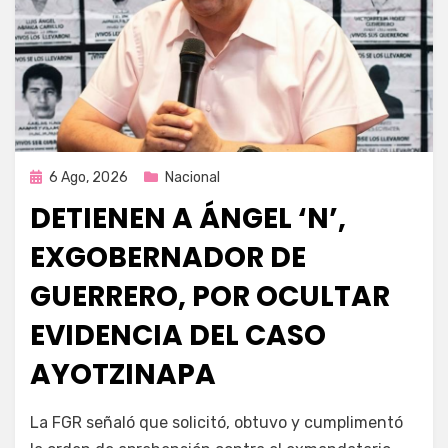
Publicada
6 Ago, 2026
Nacional
en
DETIENEN A ÁNGEL ‘N’,
EXGOBERNADOR DE
GUERRERO, POR OCULTAR
EVIDENCIA DEL CASO
AYOTZINAPA
por
Fernando Miranda Servín
La FGR señaló que solicitó, obtuvo y cumplimentó