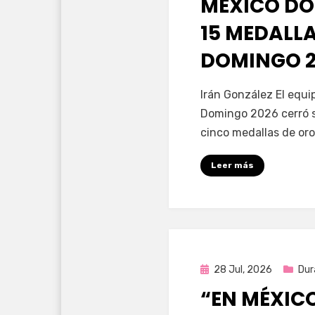
MÉXICO DO
15 MEDALL
DOMINGO 2
por
Fernando Miranda 
Irán González El equ
Domingo 2026 cerró s
cinco medallas de oro
Leer más
Publicada
28 Jul, 2026
Dur
en
“EN MÉXIC