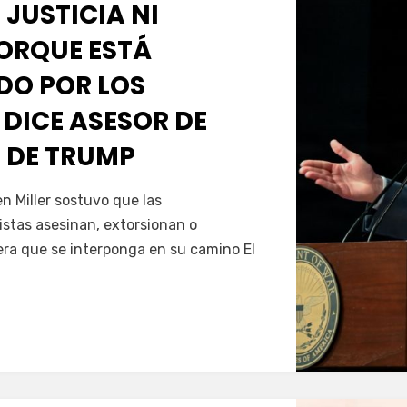
 JUSTICIA NI
PORQUE ESTÁ
O POR LOS
 DICE ASESOR DE
 DE TRUMP
Servín
 Miller sostuvo que las
istas asesinan, extorsionan o
era que se interponga en su camino El
…