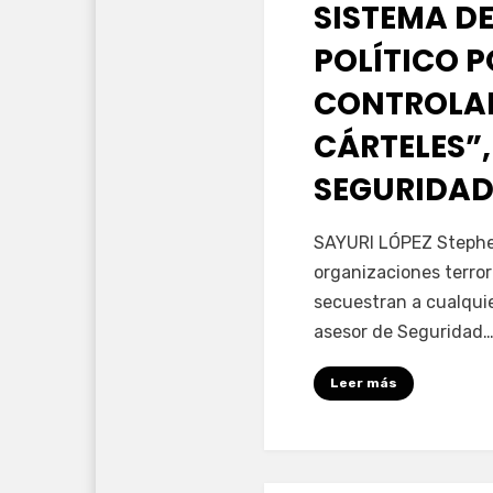
SISTEMA DE
POLÍTICO 
CONTROLAD
CÁRTELES”,
SEGURIDAD
por
Fernando Miranda 
SAYURI LÓPEZ Stephen
organizaciones terror
secuestran a cualqui
asesor de Seguridad
Leer más