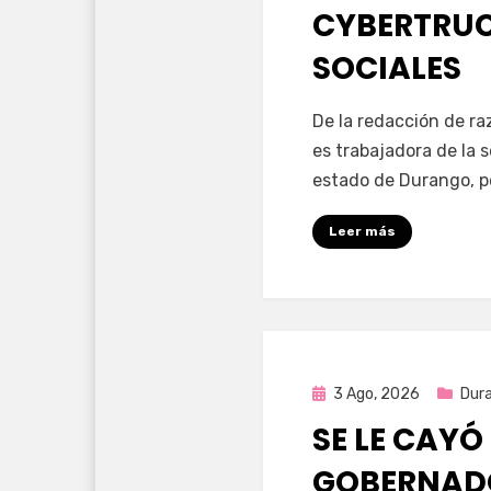
CYBERTRUC
SOCIALES
por
Fernando Miranda 
De la redacción de r
es trabajadora de la 
estado de Durango, p
Leer más
Publicada
3 Ago, 2026
Dur
en
SE LE CAYÓ
GOBERNAD