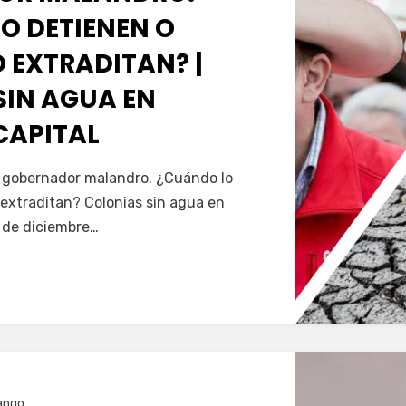
O DETIENEN O
 EXTRADITAN? |
SIN AGUA EN
CAPITAL
Servín
al gobernador malandro. ¿Cuándo lo
extraditan? Colonias sin agua en
5 de diciembre…
ango