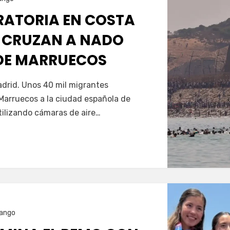
GRATORIA EN COSTA
 CRUZAN A NADO
SDE MARRUECOS
Servín
drid. Unos 40 mil migrantes
Marruecos a la ciudad española de
tilizando cámaras de aire…
ango