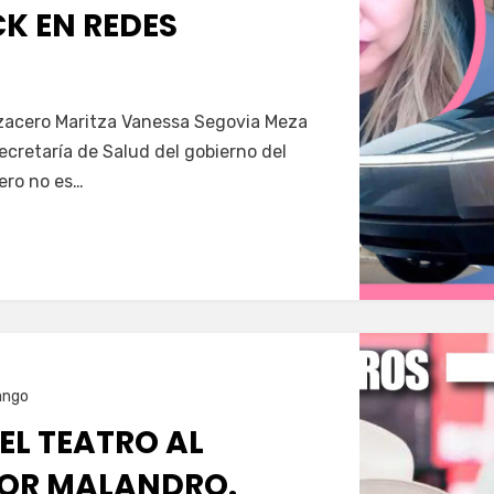
K EN REDES
Servín
azacero Maritza Vanessa Segovia Meza
secretaría de Salud del gobierno del
ero no es…
ango
 EL TEATRO AL
OR MALANDRO.