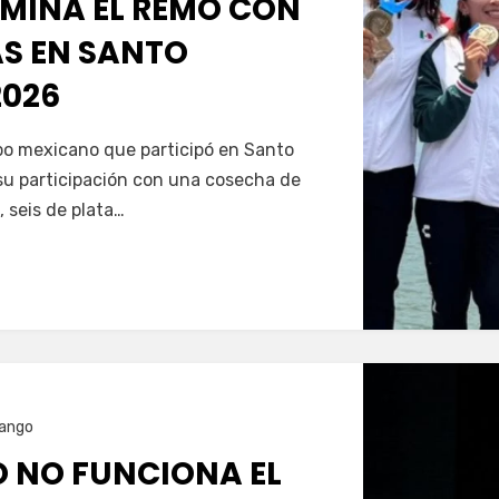
MINA EL REMO CON
AS EN SANTO
026
Servín
ipo mexicano que participó en Santo
u participación con una cosecha de
, seis de plata…
ango
O NO FUNCIONA EL