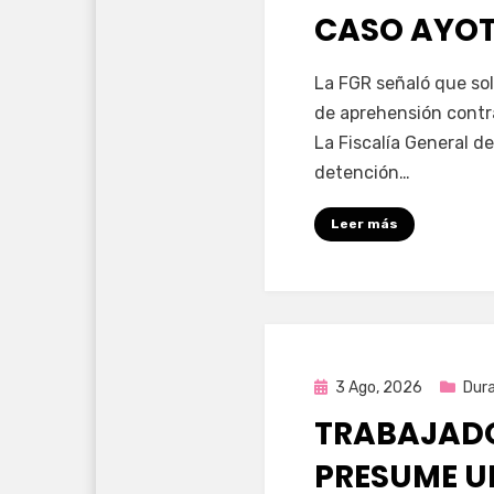
CASO AYO
por
Fernando Miranda 
La FGR señaló que sol
de aprehensión contr
La Fiscalía General de
detención…
Leer más
Publicada
3 Ago, 2026
Dur
en
TRABAJADO
PRESUME U