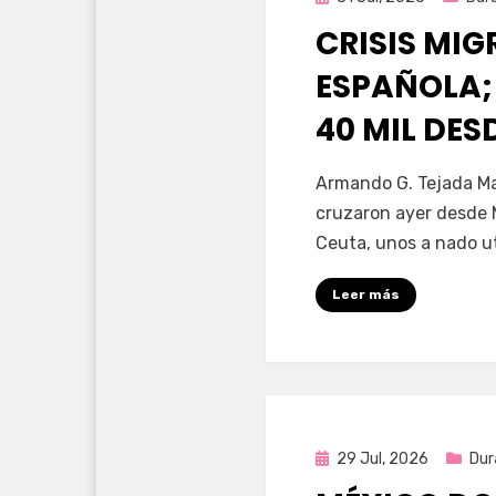
en
CRISIS MI
ESPAÑOLA;
40 MIL DE
por
Fernando Miranda 
Armando G. Tejada Ma
cruzaron ayer desde 
Ceuta, unos a nado u
Leer más
Publicada
29 Jul, 2026
Dur
en