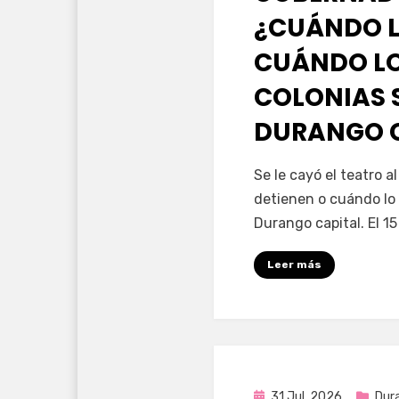
¿CUÁNDO L
CUÁNDO LO
COLONIAS 
DURANGO 
por
Fernando Miranda 
Se le cayó el teatro 
detienen o cuándo lo 
Durango capital. El 1
Leer más
Publicada
31 Jul, 2026
Dur