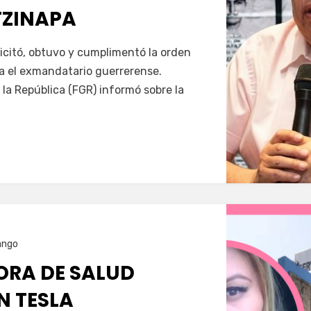
TZINAPA
Servín
icitó, obtuvo y cumplimentó la orden
a el exmandatario guerrerense.
 la República (FGR) informó sobre la
ango
RA DE SALUD
N TESLA