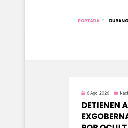
PORTADA
DURAN
Publicada
6 Ago, 2026
Naci
en
DETIENEN A
EXGOBERNA
POR OCULT