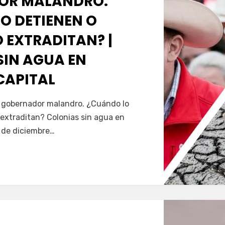
OR MALANDRO.
O DETIENEN O
 EXTRADITAN? |
SIN AGUA EN
CAPITAL
Servín
al gobernador malandro. ¿Cuándo lo
extraditan? Colonias sin agua en
5 de diciembre…