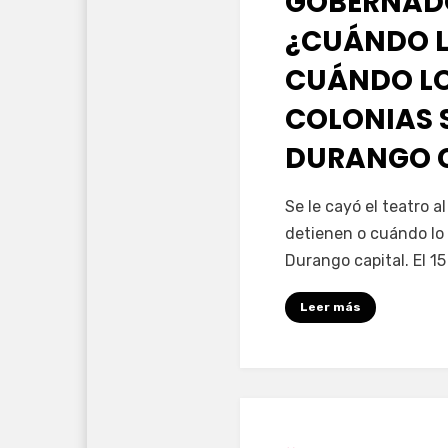
GOBERNAD
¿CUÁNDO L
CUÁNDO LO
COLONIAS 
DURANGO 
por
Fernando Miranda 
Se le cayó el teatro 
detienen o cuándo lo 
Durango capital. El 1
Leer más