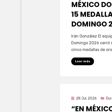
en
MÉXICO DO
15 MEDALL
DOMINGO 2
por
Fernando Miranda 
Irán González El equ
Domingo 2026 cerró s
cinco medallas de oro
Leer más
Publicada
28 Jul, 2026
Dur
en
“EN MÉXIC