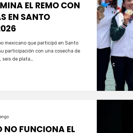
MINA EL REMO CON
AS EN SANTO
026
Servín
ipo mexicano que participó en Santo
u participación con una cosecha de
, seis de plata…
ango
O NO FUNCIONA EL