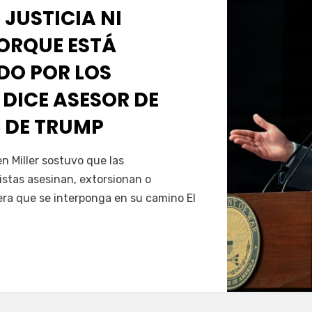
 JUSTICIA NI
PORQUE ESTÁ
O POR LOS
 DICE ASESOR DE
 DE TRUMP
Servín
 Miller sostuvo que las
istas asesinan, extorsionan o
era que se interponga en su camino El
…