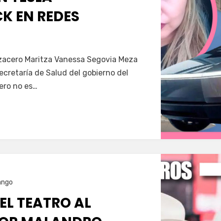
K EN REDES
Servín
azacero Maritza Vanessa Segovia Meza
secretaría de Salud del gobierno del
ero no es…
ango
 EL TEATRO AL