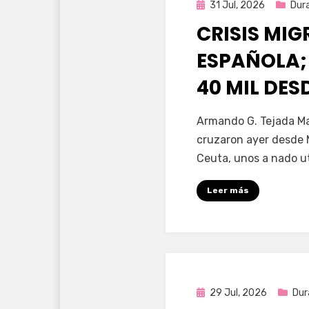
Publicada
31 Jul, 2026
Dur
en
CRISIS MI
ESPAÑOLA;
40 MIL DE
por
Fernando Miranda 
Armando G. Tejada Ma
cruzaron ayer desde 
Ceuta, unos a nado u
Leer más
Publicada
29 Jul, 2026
Dur