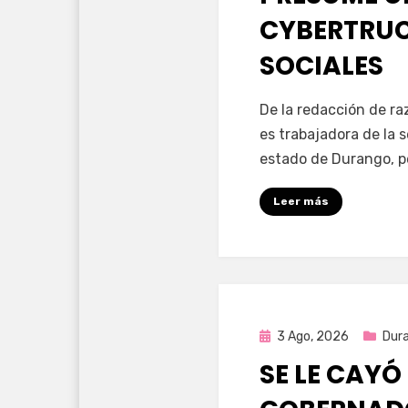
CYBERTRUC
SOCIALES
por
Fernando Miranda 
De la redacción de r
es trabajadora de la 
estado de Durango, p
Leer más
Publicada
3 Ago, 2026
Dur
en
SE LE CAYÓ