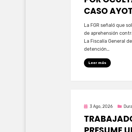
CASO AYO
por
Fernando Miranda 
La FGR señaló que sol
de aprehensión contr
La Fiscalía General de
detención…
Leer más
Publicada
3 Ago, 2026
Dur
en
TRABAJADO
PRESUME U