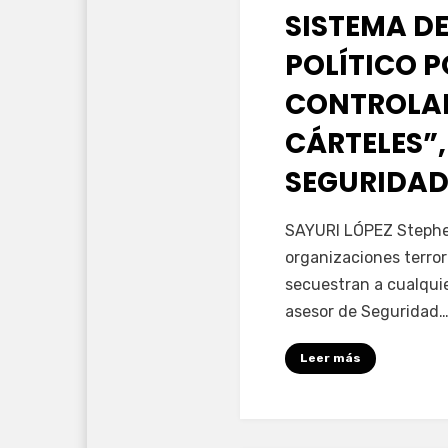
SISTEMA DE
POLÍTICO 
CONTROLAD
CÁRTELES”,
SEGURIDAD
por
Fernando Miranda 
SAYURI LÓPEZ Stephen
organizaciones terror
secuestran a cualqui
asesor de Seguridad
Leer más