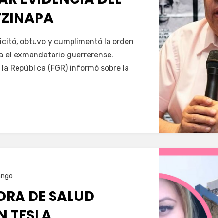
TZINAPA
Servín
icitó, obtuvo y cumplimentó la orden
a el exmandatario guerrerense.
 la República (FGR) informó sobre la
ango
RA DE SALUD
N TESLA