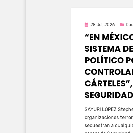
Publicada
28 Jul, 2026
Dur
en
“EN MÉXIC
SISTEMA DE
POLÍTICO 
CONTROLAD
CÁRTELES”,
SEGURIDAD
por
Fernando Miranda 
SAYURI LÓPEZ Stephen
organizaciones terror
secuestran a cualqui