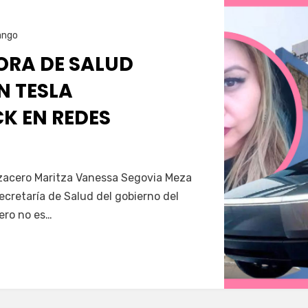
ango
RA DE SALUD
N TESLA
K EN REDES
Servín
azacero Maritza Vanessa Segovia Meza
secretaría de Salud del gobierno del
ero no es…