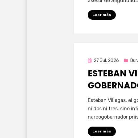
asesor de Seguridad
Leer más
Publicada
27 Jul, 2026
Dur
en
ESTEBAN VI
GOBERNAD
por
Fernando Miranda 
Esteban Villegas, el 
ni dos ni tres, sino i
narcogobernador priis
Leer más