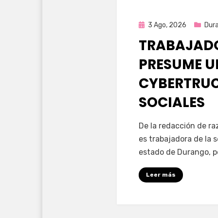
Publicada
3 Ago, 2026
Dur
en
TRABAJADO
PRESUME U
CYBERTRUC
SOCIALES
por
Fernando Miranda 
De la redacción de r
es trabajadora de la 
estado de Durango, p
Leer más