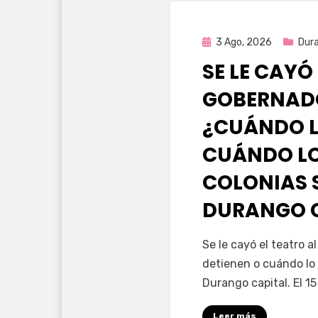
Publicada
3 Ago, 2026
Dur
en
SE LE CAYÓ
GOBERNAD
¿CUÁNDO L
CUÁNDO LO
COLONIAS 
DURANGO 
por
Fernando Miranda 
Se le cayó el teatro 
detienen o cuándo lo 
Durango capital. El 1
Leer más