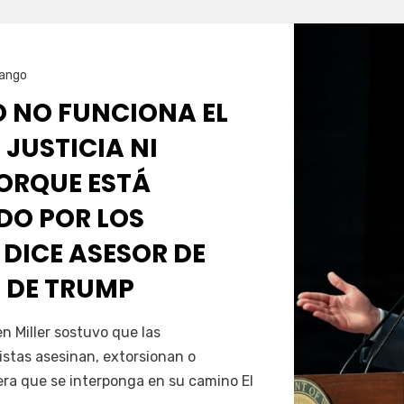
ango
O NO FUNCIONA EL
 JUSTICIA NI
PORQUE ESTÁ
O POR LOS
 DICE ASESOR DE
 DE TRUMP
Servín
 Miller sostuvo que las
istas asesinan, extorsionan o
era que se interponga en su camino El