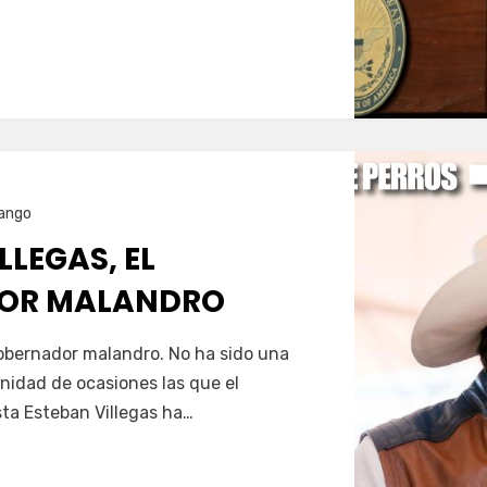
…
ango
LLEGAS, EL
OR MALANDRO
Servín
gobernador malandro. No ha sido una
nfinidad de ocasiones las que el
ta Esteban Villegas ha…