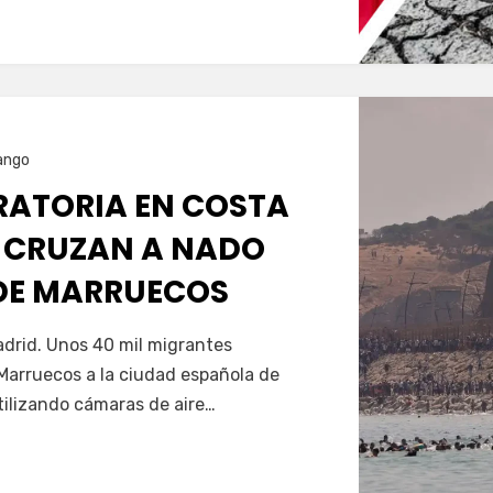
ango
GRATORIA EN COSTA
 CRUZAN A NADO
SDE MARRUECOS
Servín
drid. Unos 40 mil migrantes
Marruecos a la ciudad española de
tilizando cámaras de aire…