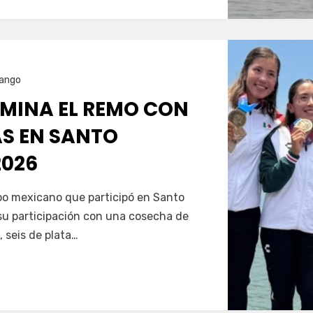
ango
MINA EL REMO CON
AS EN SANTO
026
Servín
ipo mexicano que participó en Santo
u participación con una cosecha de
, seis de plata…