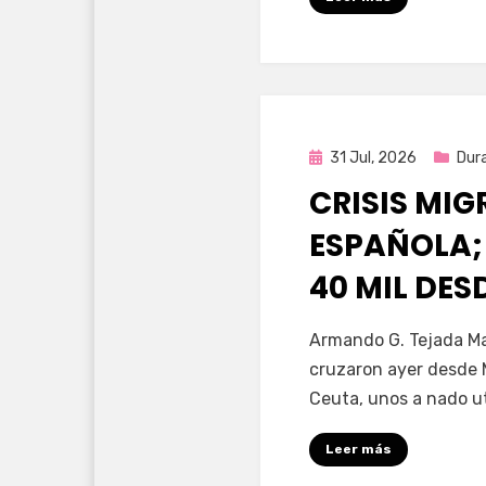
Publicada
31 Jul, 2026
Dur
en
CRISIS MI
ESPAÑOLA;
40 MIL DE
por
Fernando Miranda 
Armando G. Tejada Ma
cruzaron ayer desde 
Ceuta, unos a nado u
Leer más