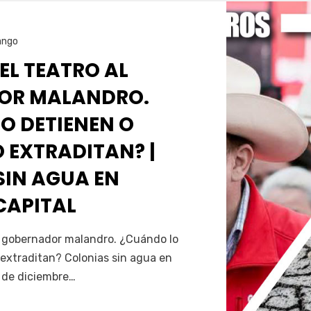
ango
 EL TEATRO AL
OR MALANDRO.
O DETIENEN O
 EXTRADITAN? |
SIN AGUA EN
CAPITAL
Servín
al gobernador malandro. ¿Cuándo lo
extraditan? Colonias sin agua en
5 de diciembre…