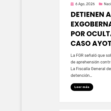
Publicada
6 Ago, 2026
Naci
en
DETIENEN A
EXGOBERNA
POR OCULT
CASO AYO
por
Fernando Miranda 
La FGR señaló que sol
de aprehensión contr
La Fiscalía General de
detención…
Leer más