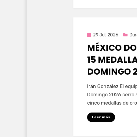
Publicada
29 Jul, 2026
Dur
en
MÉXICO DO
15 MEDALL
DOMINGO 2
por
Fernando Miranda 
Irán González El equ
Domingo 2026 cerró s
cinco medallas de oro
Leer más