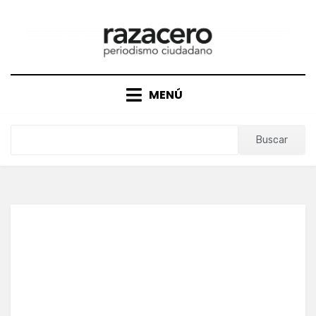
Saltar
al
contenido
MENÚ
Buscar