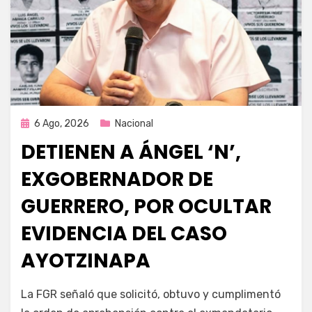
Publicada
6 Ago, 2026
Nacional
en
DETIENEN A ÁNGEL ‘N’,
EXGOBERNADOR DE
GUERRERO, POR OCULTAR
EVIDENCIA DEL CASO
AYOTZINAPA
por
Fernando Miranda Servín
La FGR señaló que solicitó, obtuvo y cumplimentó