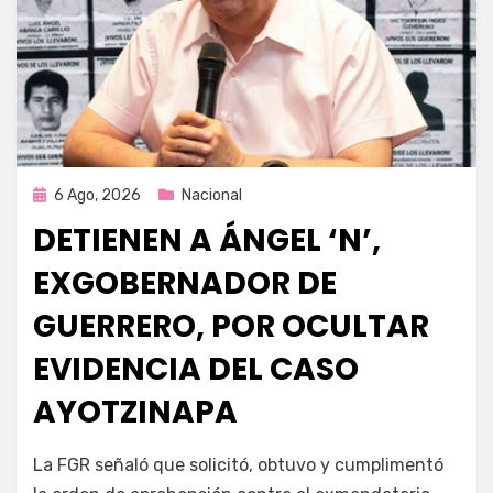
Publicada
6 Ago, 2026
Nacional
en
DETIENEN A ÁNGEL ‘N’,
EXGOBERNADOR DE
GUERRERO, POR OCULTAR
EVIDENCIA DEL CASO
AYOTZINAPA
por
Fernando Miranda Servín
La FGR señaló que solicitó, obtuvo y cumplimentó