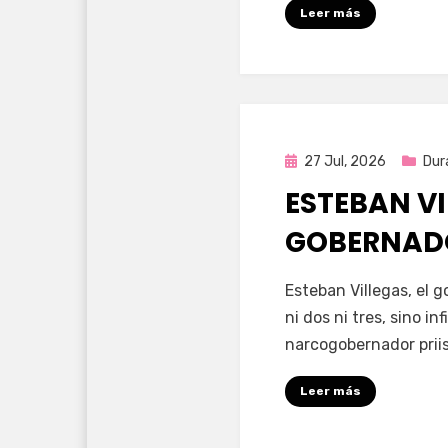
Leer más
Publicada
27 Jul, 2026
Dur
en
ESTEBAN VI
GOBERNAD
por
Fernando Miranda 
Esteban Villegas, el 
ni dos ni tres, sino i
narcogobernador priis
Leer más