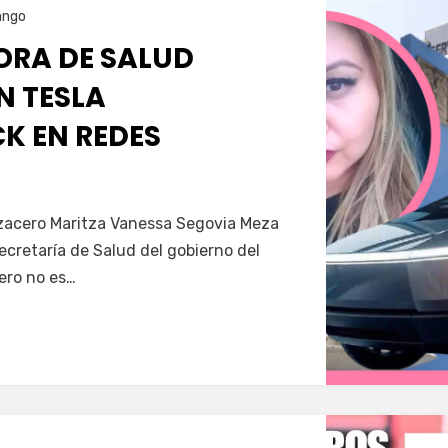
ango
RA DE SALUD
N TESLA
K EN REDES
Servín
azacero Maritza Vanessa Segovia Meza
secretaría de Salud del gobierno del
ero no es…