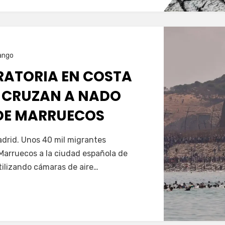
ango
GRATORIA EN COSTA
 CRUZAN A NADO
SDE MARRUECOS
Servín
drid. Unos 40 mil migrantes
Marruecos a la ciudad española de
tilizando cámaras de aire…