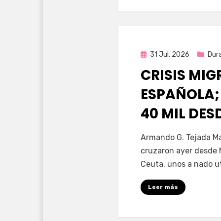
Publicada
31 Jul, 2026
Dur
en
CRISIS MI
ESPAÑOLA;
40 MIL DE
por
Fernando Miranda 
Armando G. Tejada Ma
cruzaron ayer desde 
Ceuta, unos a nado u
Leer más