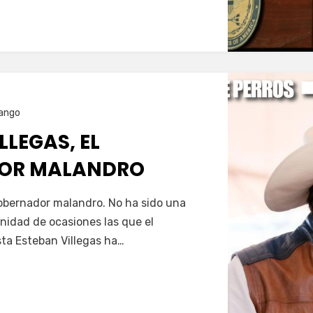
ango
LLEGAS, EL
OR MALANDRO
Servín
gobernador malandro. No ha sido una
nfinidad de ocasiones las que el
ta Esteban Villegas ha…