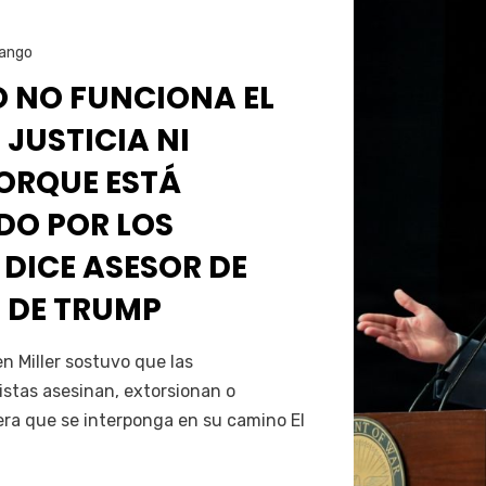
ango
O NO FUNCIONA EL
 JUSTICIA NI
PORQUE ESTÁ
O POR LOS
 DICE ASESOR DE
 DE TRUMP
Servín
 Miller sostuvo que las
istas asesinan, extorsionan o
era que se interponga en su camino El
…