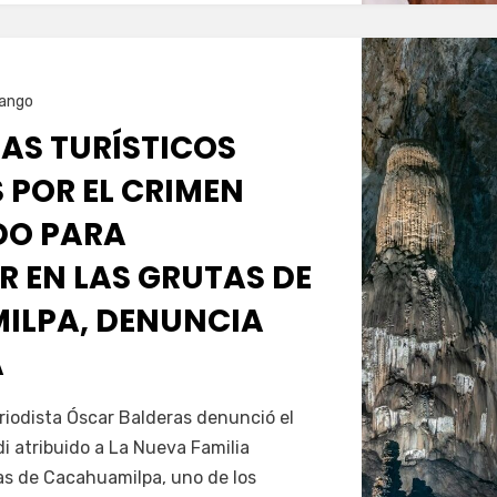
ango
ÍAS TURÍSTICOS
 POR EL CRIMEN
DO PARA
R EN LAS GRUTAS DE
ILPA, DENUNCIA
A
Servín
riodista Óscar Balderas denunció el
 atribuido a La Nueva Familia
s de Cacahuamilpa, uno de los