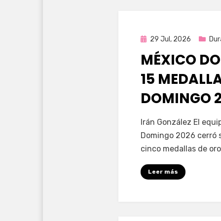
Publicada
29 Jul, 2026
Dur
en
MÉXICO DO
15 MEDALL
DOMINGO 2
por
Fernando Miranda 
Irán González El equ
Domingo 2026 cerró s
cinco medallas de oro
Leer más