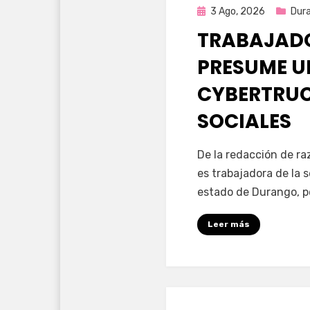
Publicada
3 Ago, 2026
Dur
en
TRABAJADO
PRESUME U
CYBERTRUC
SOCIALES
por
Fernando Miranda 
De la redacción de r
es trabajadora de la 
estado de Durango, p
Leer más