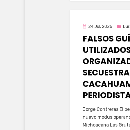
Publicada
24 Jul, 2026
Dur
en
FALSOS GU
UTILIZADOS
ORGANIZA
SECUESTRA
CACAHUAM
PERIODIST
por
Fernando Miranda 
Jorge Contreras El pe
nuevo modus operandi
Michoacana Las Gruta