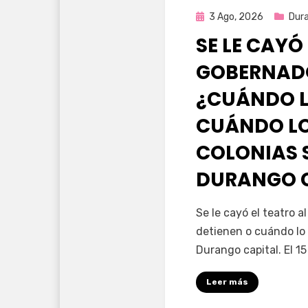
Publicada
3 Ago, 2026
Dur
en
SE LE CAYÓ
GOBERNAD
¿CUÁNDO L
CUÁNDO LO
COLONIAS 
DURANGO 
por
Fernando Miranda 
Se le cayó el teatro 
detienen o cuándo lo 
Durango capital. El 1
Leer más