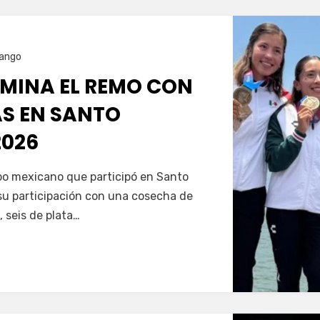
ango
MINA EL REMO CON
AS EN SANTO
026
Servín
ipo mexicano que participó en Santo
u participación con una cosecha de
, seis de plata…