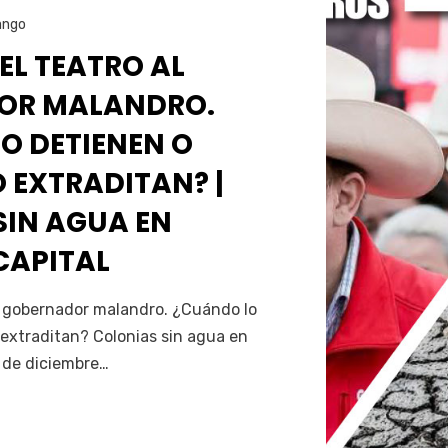
ango
 EL TEATRO AL
OR MALANDRO.
O DETIENEN O
 EXTRADITAN? |
SIN AGUA EN
CAPITAL
Servín
al gobernador malandro. ¿Cuándo lo
extraditan? Colonias sin agua en
5 de diciembre…