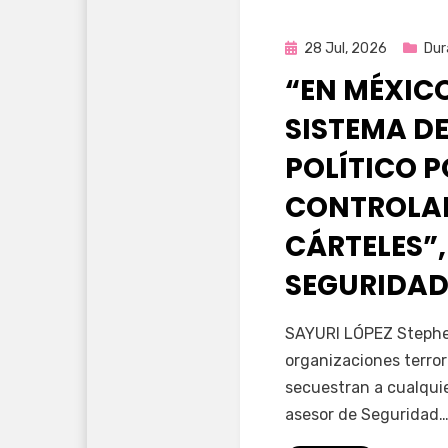
Publicada
28 Jul, 2026
Dur
en
“EN MÉXIC
SISTEMA DE
POLÍTICO 
CONTROLAD
CÁRTELES”,
SEGURIDAD
por
Fernando Miranda 
SAYURI LÓPEZ Stephen
organizaciones terror
secuestran a cualqui
asesor de Seguridad