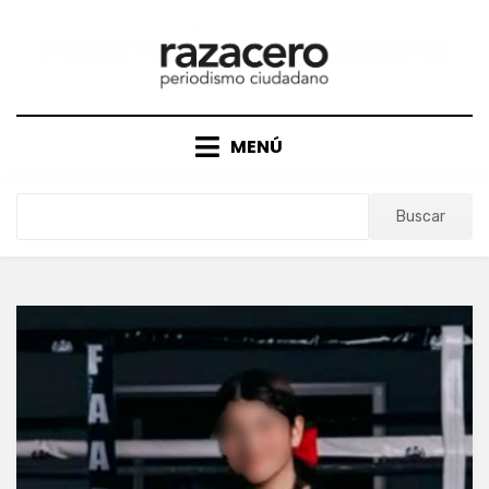
Saltar
al
contenido
MENÚ
Buscar