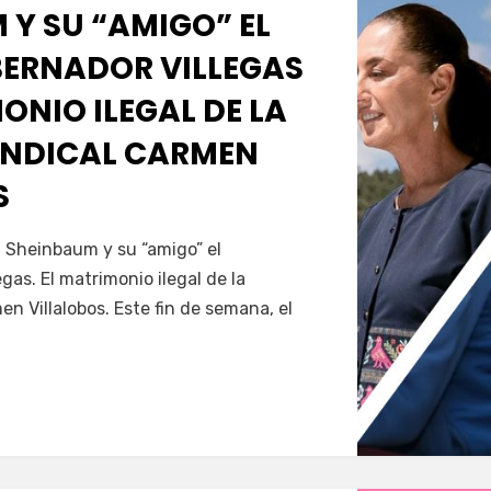
 Y SU “AMIGO” EL
ERNADOR VILLEGAS
MONIO ILEGAL DE LA
INDICAL CARMEN
S
Servín
a Sheinbaum y su “amigo” el
gas. El matrimonio ilegal de la
en Villalobos. Este fin de semana, el