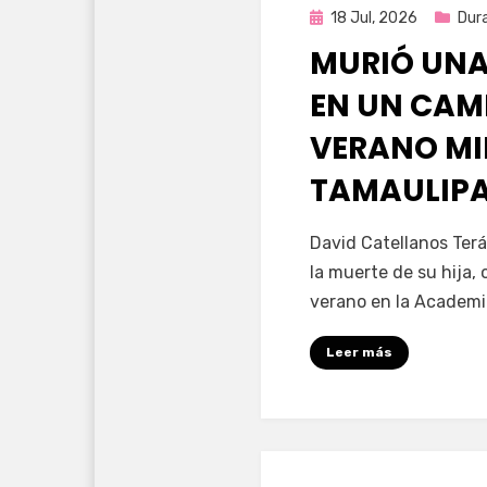
Publicada
18 Jul, 2026
Dur
en
MURIÓ UNA
EN UN CAM
VERANO MI
TAMAULIP
por
Fernando Miranda 
David Catellanos Terá
la muerte de su hija
verano en la Academia
Leer más