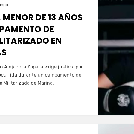
ango
 MENOR DE 13 AÑOS
PAMENTO DE
LITARIZADO EN
AS
Servín
n Alejandra Zapata exige justicia por
, ocurrida durante un campamento de
 Militarizada de Marina…