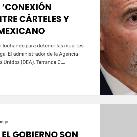
 ‘CONEXIÓN
TRE CÁRTELES Y
 MEXICANO
Servín
án luchando para detener las muertes
oga. El administrador de la Agencia
s Unidos (DEA), Terrance C.…
ango
 EL GOBIERNO SON