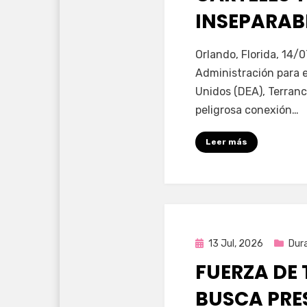
INSEPARABL
por
Fernando Miranda 
Orlando, Florida, 14/0
Administración para 
Unidos (DEA), Terranc
peligrosa conexión…
Leer más
Publicada
13 Jul, 2026
Dur
en
FUERZA DE 
BUSCA PRE