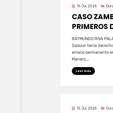
Publicada
16 Jul, 2026
Dur
en
CASO ZAMB
PRIMEROS 
por
Fernando Miranda 
RAYMUNDO RIVA PALA
Salazar tenía derecho
enlace permanente era
Manero,…
Leer más
Publicada
15 Jul, 2026
Dur