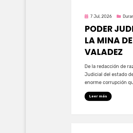
Publicada
7 Jul, 2026
Dura
en
PODER JUD
LA MINA D
VALADEZ
por
Fernando Miranda 
De la redacción de ra
Judicial del estado d
enorme corrupción qu
Leer más