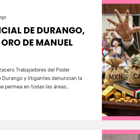
ngo
ICIAL DE DURANGO,
E ORO DE MANUEL
Servín
zacero Trabajadores del Poder
e Durango y litigantes denuncian la
e permea en todas las áreas…