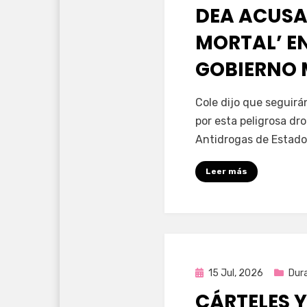
en
DEA ACUSA
MORTAL’ EN
GOBIERNO
por
Fernando Miranda 
Cole dijo que seguir
por esta peligrosa dr
Antidrogas de Estado
Leer más
Publicada
15 Jul, 2026
Dur
en
CÁRTELES Y