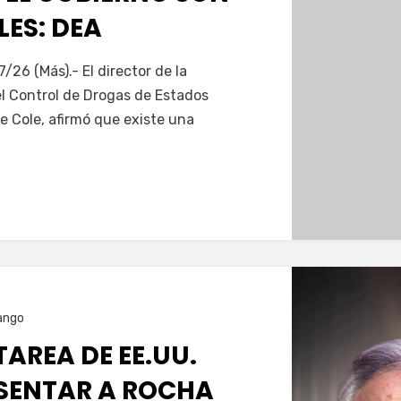
ES: DEA
Servín
7/26 (Más).- El director de la
el Control de Drogas de Estados
e Cole, afirmó que existe una
ango
TAREA DE EE.UU.
SENTAR A ROCHA