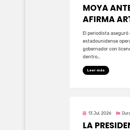
MOYA ANTE 
AFIRMA AR
por
Fernando Miranda 
El periodista aseguró
estadounidense opera
gobernador con licen
dentro…
Leer más
Publicada
13 Jul, 2026
Dur
en
LA PRESID