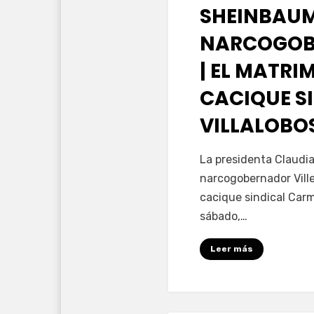
SHEINBAUM
NARCOGOB
| EL MATRI
CACIQUE S
VILLALOBO
por
Fernando Miranda 
La presidenta Claudi
narcogobernador Ville
cacique sindical Carm
sábado,…
Leer más