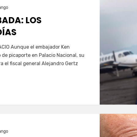
ango
ADA: LOS
DÍAS
Servín
CIO Aunque el embajador Ken
 de picaporte en Palacio Nacional, su
 el fiscal general Alejandro Gertz
ango