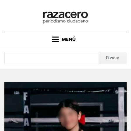
Saltar
al
contenido
MENÚ
Buscar