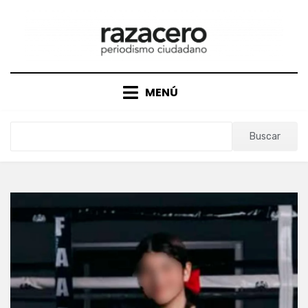
Saltar
al
contenido
MENÚ
Buscar