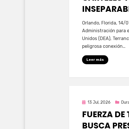
INSEPARABL
por
Fernando Miranda 
Orlando, Florida, 14/0
Administración para 
Unidos (DEA), Terranc
peligrosa conexión…
Leer más
Publicada
13 Jul, 2026
Dur
en
FUERZA DE 
BUSCA PRE