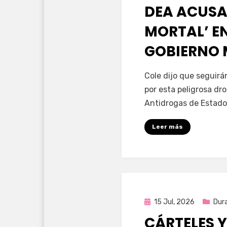
en
DEA ACUSA
MORTAL’ EN
GOBIERNO
por
Fernando Miranda 
Cole dijo que seguir
por esta peligrosa dr
Antidrogas de Estado
Leer más
Publicada
15 Jul, 2026
Dur
en
CÁRTELES Y