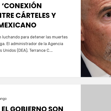
 ‘CONEXIÓN
TRE CÁRTELES Y
 MEXICANO
Servín
án luchando para detener las muertes
oga. El administrador de la Agencia
s Unidos (DEA), Terrance C.…
ango
 EL GOBIERNO SON