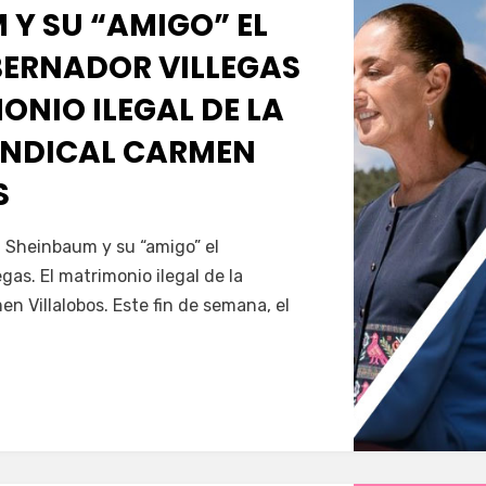
 Y SU “AMIGO” EL
ERNADOR VILLEGAS
MONIO ILEGAL DE LA
INDICAL CARMEN
S
Servín
a Sheinbaum y su “amigo” el
gas. El matrimonio ilegal de la
en Villalobos. Este fin de semana, el