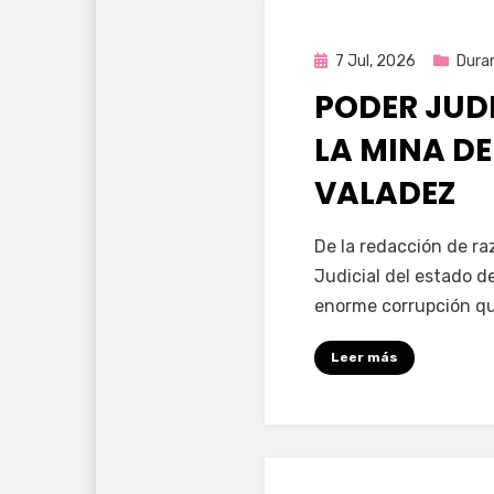
Publicada
7 Jul, 2026
Dura
en
PODER JUD
LA MINA D
VALADEZ
por
Fernando Miranda 
De la redacción de ra
Judicial del estado d
enorme corrupción qu
Leer más