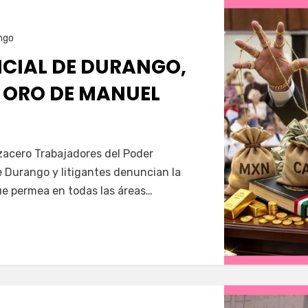
ngo
ICIAL DE DURANGO,
E ORO DE MANUEL
Servín
zacero Trabajadores del Poder
e Durango y litigantes denuncian la
e permea en todas las áreas…