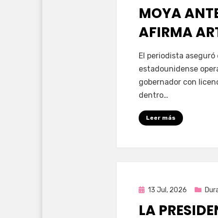
MOYA ANTE 
AFIRMA AR
por
Fernando Miranda 
El periodista aseguró
estadounidense opera
gobernador con licen
dentro…
Leer más
Publicada
13 Jul, 2026
Dur
en
LA PRESID