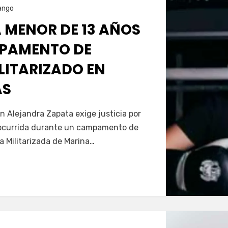
ango
 MENOR DE 13 AÑOS
PAMENTO DE
LITARIZADO EN
AS
Servín
n Alejandra Zapata exige justicia por
, ocurrida durante un campamento de
 Militarizada de Marina…