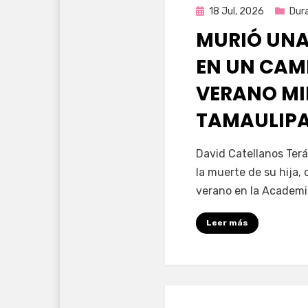
Publicada
18 Jul, 2026
Dur
en
MURIÓ UNA
EN UN CAM
VERANO MI
TAMAULIP
por
Fernando Miranda 
David Catellanos Terá
la muerte de su hija
verano en la Academia
Leer más