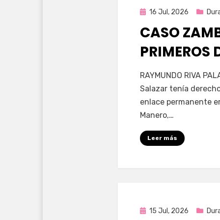
Publicada
16 Jul, 2026
Dur
en
CASO ZAMB
PRIMEROS 
por
Fernando Miranda 
RAYMUNDO RIVA PALA
Salazar tenía derecho
enlace permanente era
Manero,…
Leer más
Publicada
15 Jul, 2026
Dur