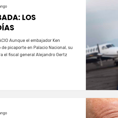
ango
ADA: LOS
DÍAS
Servín
CIO Aunque el embajador Ken
 de picaporte en Palacio Nacional, su
 el fiscal general Alejandro Gertz
ango