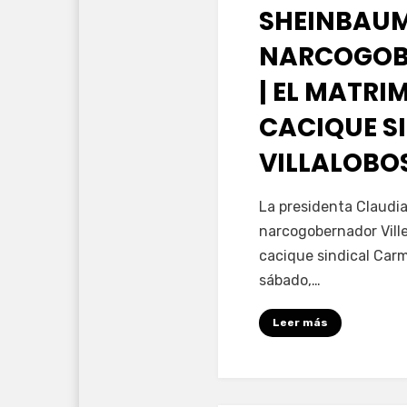
SHEINBAUM
NARCOGOB
| EL MATRI
CACIQUE S
VILLALOBO
por
Fernando Miranda 
La presidenta Claudi
narcogobernador Ville
cacique sindical Carm
sábado,…
Leer más