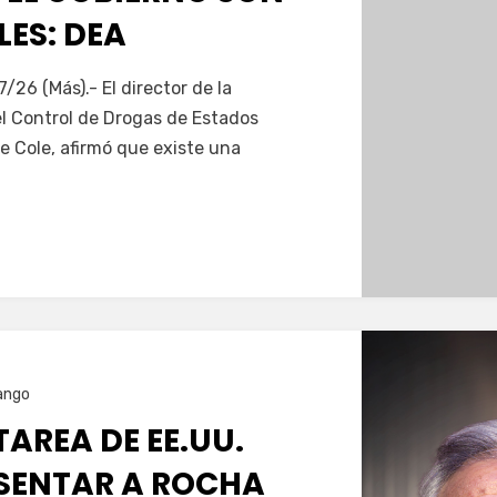
ES: DEA
Servín
7/26 (Más).- El director de la
el Control de Drogas de Estados
e Cole, afirmó que existe una
ango
TAREA DE EE.UU.
SENTAR A ROCHA