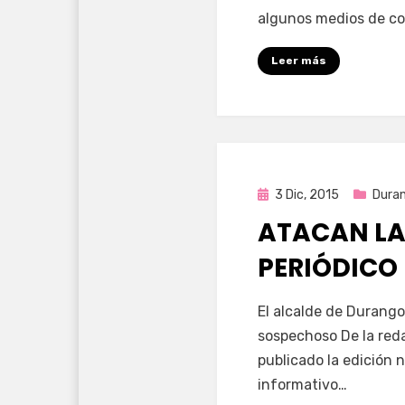
algunos medios de co
Leer más
Publicada
3 Dic, 2015
Dura
en
ATACAN LA
PERIÓDICO
por
Enrique
El alcalde de Durango,
sospechoso De la red
publicado la edición
informativo…