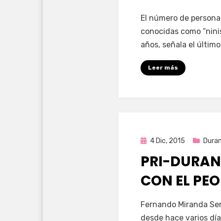
por
Enrique
El número de personas
conocidas como “nini
años, señala el último
Leer más
Publicada
4 Dic, 2015
Dura
en
PRI-DURAN
CON EL PEO
por
Enrique
Fernando Miranda Ser
desde hace varios día