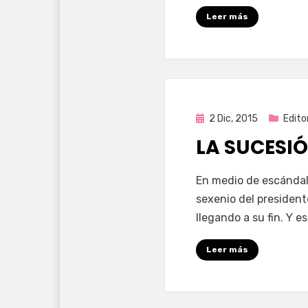
Leer más
Publicada
2 Dic, 2015
Editor
en
LA SUCESI
por
Enrique
En medio de escándalo
sexenio del president
llegando a su fin. Y e
Leer más