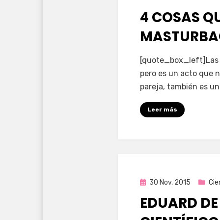
en
4 COSAS QU
MASTURBA
por
Enrique
[quote_box_left]Las 
pero es un acto que n
pareja, también es u
Leer más
Publicada
30 Nov, 2015
Cie
en
EDUARD DE 