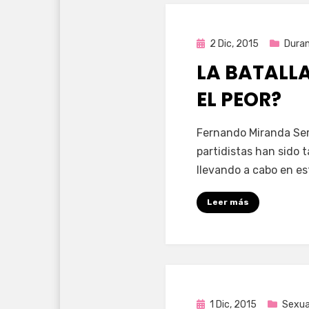
Publicada
2 Dic, 2015
Dura
en
LA BATALL
EL PEOR?
por
Enrique
Fernando Miranda Ser
partidistas han sido 
llevando a cabo en e
Leer más
Publicada
1 Dic, 2015
Sexua