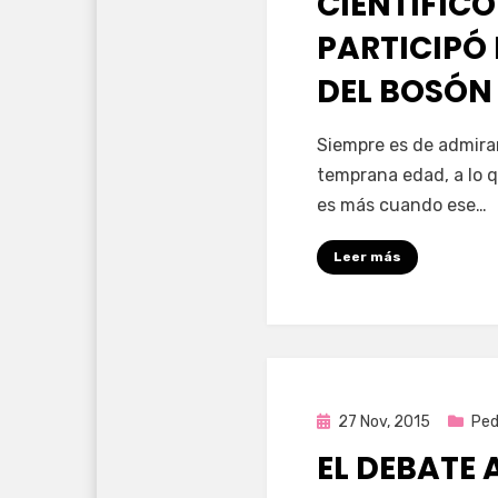
CIENTÍFIC
PARTICIPÓ
DEL BOSÓN
por
Enrique
Siempre es de admira
temprana edad, a lo q
es más cuando ese…
Leer más
Publicada
27 Nov, 2015
Ped
en
EL DEBATE 