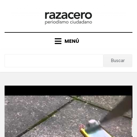
Saltar
al
contenido
MENÚ
Buscar