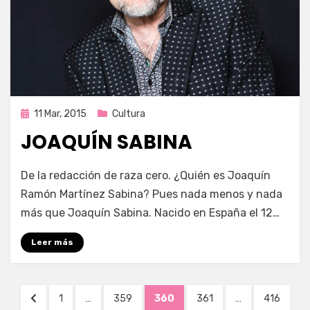
Publicada
11 Mar, 2015
Cultura
en
JOAQUÍN SABINA
por
Enrique
De la redacción de raza cero. ¿Quién es Joaquín
Ramón Martínez Sabina? Pues nada menos y nada
más que Joaquín Sabina. Nacido en España el 12…
Leer más
Navegación
PÁGINA
PÁGINA
PÁGINA
PÁGINA
PÁGINA
PÁGINA
1
…
359
360
361
…
416